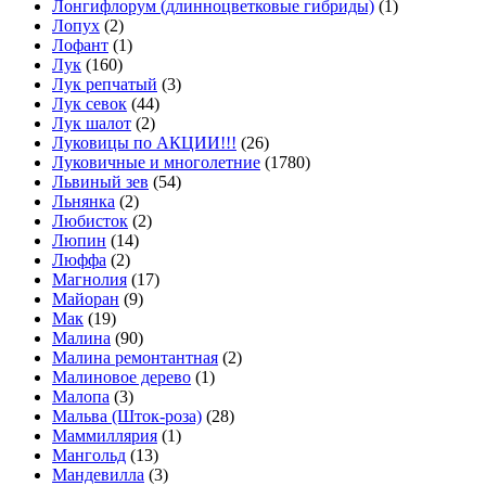
Лонгифлорум (длинноцветковые гибриды)
(1)
Лопух
(2)
Лофант
(1)
Лук
(160)
Лук репчатый
(3)
Лук севок
(44)
Лук шалот
(2)
Луковицы по АКЦИИ!!!
(26)
Луковичные и многолетние
(1780)
Львиный зев
(54)
Льнянка
(2)
Любисток
(2)
Люпин
(14)
Люффа
(2)
Магнолия
(17)
Майоран
(9)
Мак
(19)
Малина
(90)
Малина ремонтантная
(2)
Малиновое дерево
(1)
Малопа
(3)
Мальва (Шток-роза)
(28)
Маммиллярия
(1)
Мангольд
(13)
Мандевилла
(3)