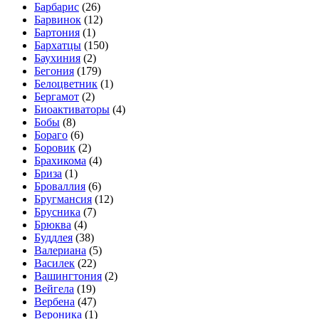
Барбарис
(26)
Барвинок
(12)
Бартония
(1)
Бархатцы
(150)
Баухиния
(2)
Бегония
(179)
Белоцветник
(1)
Бергамот
(2)
Биоактиваторы
(4)
Бобы
(8)
Бораго
(6)
Боровик
(2)
Брахикома
(4)
Бриза
(1)
Броваллия
(6)
Бругмансия
(12)
Брусника
(7)
Брюква
(4)
Буддлея
(38)
Валериана
(5)
Василек
(22)
Вашингтония
(2)
Вейгела
(19)
Вербена
(47)
Вероника
(1)