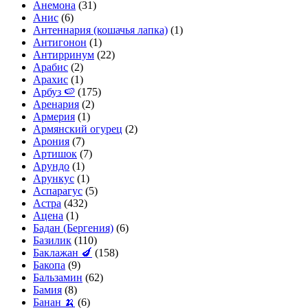
Анемона
(31)
Анис
(6)
Антеннария (кошачья лапка)
(1)
Антигонон
(1)
Антирринум
(22)
Арабис
(2)
Арахис
(1)
Арбуз 🍉
(175)
Аренария
(2)
Армерия
(1)
Армянский огурец
(2)
Арония
(7)
Артишок
(7)
Арундо
(1)
Арункус
(1)
Аспарагус
(5)
Астра
(432)
Ацена
(1)
Бадан (Бергения)
(6)
Базилик
(110)
Баклажан 🍆
(158)
Бакопа
(9)
Бальзамин
(62)
Бамия
(8)
Банан 🍌
(6)