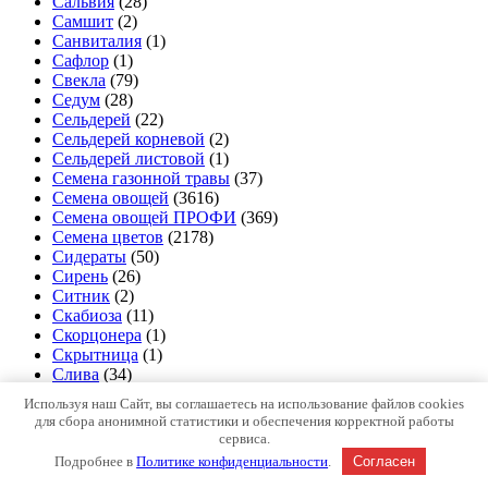
Сальвия
(28)
Самшит
(2)
Санвиталия
(1)
Сафлор
(1)
Свекла
(79)
Седум
(28)
Сельдерей
(22)
Сельдерей корневой
(2)
Сельдерей листовой
(1)
Семена газонной травы
(37)
Семена овощей
(3616)
Семена овощей ПРОФИ
(369)
Семена цветов
(2178)
Сидераты
(50)
Сирень
(26)
Ситник
(2)
Скабиоза
(11)
Скорцонера
(1)
Скрытница
(1)
Слива
(34)
Слива-алыча
(1)
Используя наш Сайт, вы соглашаетесь на использование файлов cookies
Слива-нектарин
(1)
для сбора анонимной статистики и обеспечения корректной работы
Сливово-вишневый гибрид
(2)
сервиса.
Смолевка
(3)
Подробнее в
Политике конфиденциальности
.
Согласен
Смородина
(65)