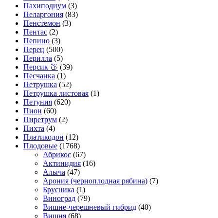
Пахиподиум
(3)
Пеларгония
(83)
Пенстемон
(3)
Пентас
(2)
Пепино
(3)
Перец
(500)
Перилла
(5)
Персик 🍑
(39)
Песчанка
(1)
Петрушка
(52)
Петрушка листовая
(1)
Петуния
(620)
Пион
(60)
Пиретрум
(2)
Пихта
(4)
Платикодон
(12)
Плодовые
(1768)
Абрикос
(67)
Актинидия
(16)
Алыча
(47)
Арония (черноплодная рябина)
(7)
Брусника
(1)
Виноград
(79)
Вишне-черешневый гибрид
(40)
Вишня
(68)