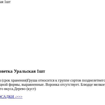
ая 1шт
оветка Уральская 1шт
(срок хранения)Груша относится к группе сортов позднелетнег
евидной формы, выравненные. Воронка отсутствует. Блюдце мелк
го вкуса.Дерево (куст)
САДКИ ->>>