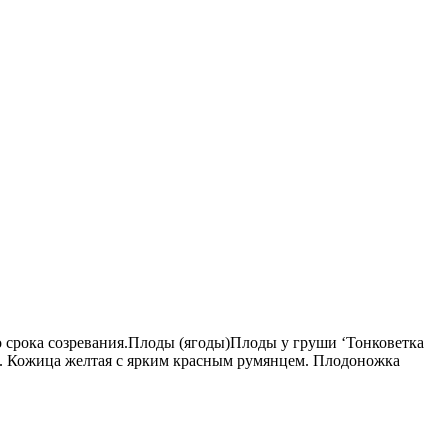
о срока созревания.Плоды (ягоды)Плоды у груши ‘Тонковетка
ое. Кожица желтая с ярким красным румянцем. Плодоножка