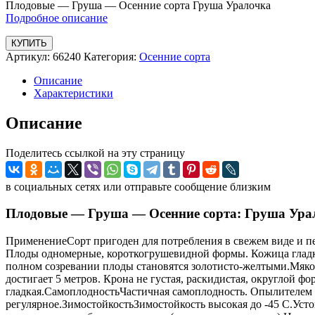
Плодовые — Груша — Осенние сорта Груша Уралочка
Подробное описание
КУПИТЬ
Артикул:
66240
Категория:
Осенние сорта
Описание
Характеристики
Описание
Поделитесь ссылкой на эту страницу
в социальных сетях или отправьте сообщение близким
Плодовые — Груша — Осенние сорта: Груша Ура
ПрименениеСорт пригоден для потребления в свежем виде и пе
Плоды одномерные, короткогрушевидной формы. Кожица гладка
полном созревании плоды становятся золотисто-желтыми.Мякоть 
достигает 5 метров. Крона не густая, раскидистая, округлой ф
гладкая.СамоплодностьЧастичная самоплодность. Опылителем 
регулярное.ЗимостойкостьЗимостойкость высокая до -45 С.Уст