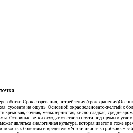
лочка
реработки.Срок созревания, потребления (срок хранения)Осенне
я, суховата на ощупь. Основной окрас зеленовато-желтый с бо
кремовая, сочная, мелкозернистая, кисло-сладкая, средне арома
ормы. Основные ветки отходят от ствола почти под прямым углом,
может являться аналогичная культура, которая цветет в тоже 
ойчивость к болезням и вредителямУстойчивость к грибковым з