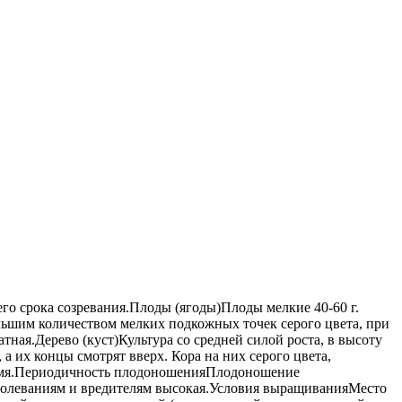
го срока созревания.Плоды (ягоды)Плоды мелкие 40-60 г.
льшим количеством мелких подкожных точек серого цвета, при
тная.Дерево (куст)Культура со средней силой роста, в высоту
 а их концы смотрят вверх. Кора на них серого цвета,
время.Периодичность плодоношенияПлодоношение
аболеваниям и вредителям высокая.Условия выращиванияМесто