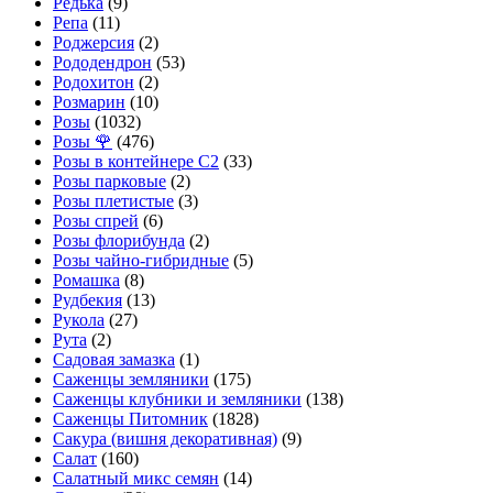
Редька
(9)
Репа
(11)
Роджерсия
(2)
Рододендрон
(53)
Родохитон
(2)
Розмарин
(10)
Розы
(1032)
Розы 🌹
(476)
Розы в контейнере С2
(33)
Розы парковые
(2)
Розы плетистые
(3)
Розы спрей
(6)
Розы флорибунда
(2)
Розы чайно-гибридные
(5)
Ромашка
(8)
Рудбекия
(13)
Рукола
(27)
Рута
(2)
Садовая замазка
(1)
Саженцы земляники
(175)
Саженцы клубники и земляники
(138)
Саженцы Питомник
(1828)
Сакура (вишня декоративная)
(9)
Салат
(160)
Салатный микс семян
(14)