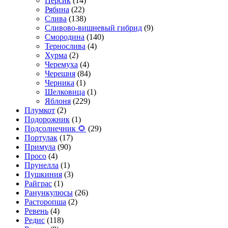
Персик
(14)
Рябина
(22)
Слива
(138)
Сливово-вишневый гибрид
(9)
Смородина
(140)
Тернослива
(4)
Хурма
(2)
Черемуха
(4)
Черешня
(84)
Черника
(1)
Шелковица
(1)
Яблоня
(229)
Плумкот
(2)
Подорожник
(1)
Подсолнечник 🌻
(29)
Портулак
(17)
Примула
(90)
Просо
(4)
Прунелла
(1)
Пушкиния
(3)
Райграс
(1)
Ранункулюсы
(26)
Расторопша
(2)
Ревень
(4)
Редис
(118)