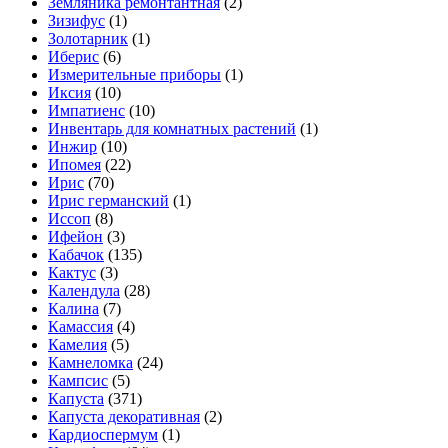
Земляника ремонтантная
(2)
Зизифус
(1)
Золотарник
(1)
Иберис
(6)
Измерительные приборы
(1)
Иксия
(10)
Импатиенс
(10)
Инвентарь для комнатных растений
(1)
Инжир
(10)
Ипомея
(22)
Ирис
(70)
Ирис германский
(1)
Иссоп
(8)
Ифейон
(3)
Кабачок
(135)
Кактус
(3)
Календула
(28)
Калина
(7)
Камассия
(4)
Камелия
(5)
Камнеломка
(24)
Кампсис
(5)
Капуста
(371)
Капуста декоративная
(2)
Кардиоспермум
(1)