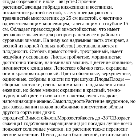
ягоды созревают в июле – августе.Строение
растенияСаженцы гибрида княженики и костяники,
посаженные ранней весной, к лету превращаются в
травянистый многолетник до 25 см высотой, с частично
одревесневающим корневищем, залегающим на глубине 15
см. Обладает превосходной зимостойкостью, что имеет
решающее значение для распространения ее в районах с
суровыми зимами. На зиму вся надземная часть отмирает, а
весной из корней (новых побегов) востанавливается и
плодоносит. Стебель прямостоячий, трехгранный, имеет
чешуйки у основания. Листья тройчатые, морщинистые,
достаточно тонкие, напоминают малину. Цветение обильное,
начинается с конца мая. Лепестков обычно пять, окрашены
они в красновато-розовый. Цветы обоеполые, верхушечные,
одиночные, собраны в кисти по три штуки.ПлодыПлоды —
сборные костянки, очень напоминают плоды малины или
ежевики, но более мелкие; окрашены в красный, темно-
пурпурный цвет, с сизоватым налетом, очень сладкие,
напоминающие ананас.СамоплодностьРастение двудомное, но
для завязывания плодов необходимо присутствие вблизи
другого сорта или диких
сородичей.ЗимостойкостьМорозостойкость до -38°CВозраст
саженца1 годУсловия выращиванияДля посадки лучше всего
подходят солнечные участки, но растение также переносит
легкое затенение. Почва должна быть легкой, питательной с