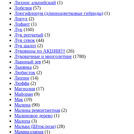
Лихнис альпийский
(1)
Лобелия
(57)
Лонгифлорум (длинноцветковые гибриды)
(1)
Лопух
(2)
Лофант
(1)
Лук
(160)
Лук репчатый
(3)
Лук севок
(44)
Лук шалот
(2)
Луковицы по АКЦИИ!!!
(26)
Луковичные и многолетние
(1780)
Львиный зев
(54)
Льнянка
(2)
Любисток
(2)
Люпин
(14)
Люффа
(2)
Магнолия
(17)
Майоран
(9)
Мак
(19)
Малина
(90)
Малина ремонтантная
(2)
Малиновое дерево
(1)
Малопа
(3)
Мальва (Шток-роза)
(28)
Маммиллярия
(1)