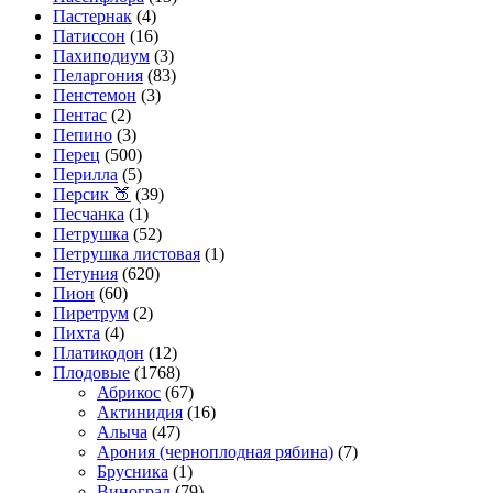
Пастернак
(4)
Патиссон
(16)
Пахиподиум
(3)
Пеларгония
(83)
Пенстемон
(3)
Пентас
(2)
Пепино
(3)
Перец
(500)
Перилла
(5)
Персик 🍑
(39)
Песчанка
(1)
Петрушка
(52)
Петрушка листовая
(1)
Петуния
(620)
Пион
(60)
Пиретрум
(2)
Пихта
(4)
Платикодон
(12)
Плодовые
(1768)
Абрикос
(67)
Актинидия
(16)
Алыча
(47)
Арония (черноплодная рябина)
(7)
Брусника
(1)
Виноград
(79)