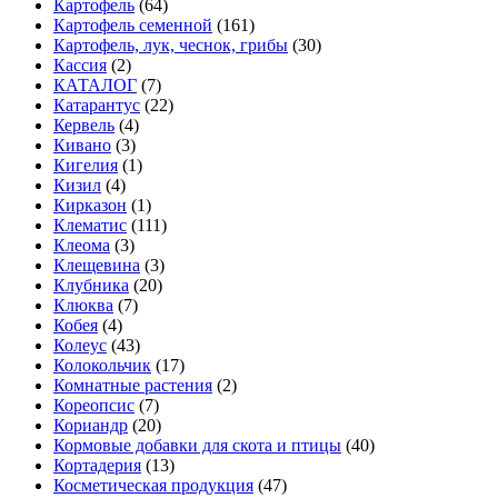
Картофель
(64)
Картофель семенной
(161)
Картофель, лук, чеснок, грибы
(30)
Кассия
(2)
КАТАЛОГ
(7)
Катарантус
(22)
Кервель
(4)
Кивано
(3)
Кигелия
(1)
Кизил
(4)
Кирказон
(1)
Клематис
(111)
Клеома
(3)
Клещевина
(3)
Клубника
(20)
Клюква
(7)
Кобея
(4)
Колеус
(43)
Колокольчик
(17)
Комнатные растения
(2)
Кореопсис
(7)
Кориандр
(20)
Кормовые добавки для скота и птицы
(40)
Кортадерия
(13)
Косметическая продукция
(47)