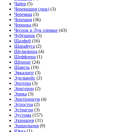
Чабер
(5)
Черевишня (дюк)
(3)
Черемша
(3)
Черешня
(36)
Черника
(6)
Чеснок и Лук озимые
(43)
Чубушник
(5)
Шалфей
(16)
Шарафуга
(2)
Шелковица
(4)
Шеффлера
(1)
Шпинат
(24)
Щавель
(19)
Эвкалипт
(3)
Эдельвейс
(2)
Энотера
(3)
Эригерон
(2)
Эрика
(3)
Эритрониум
(4)
Эспостоа
(2)
Эстрагон
(3)
Эустома
(157)
Эхинацея
(31)
Эшшольция
(9)
Юкка
(1)