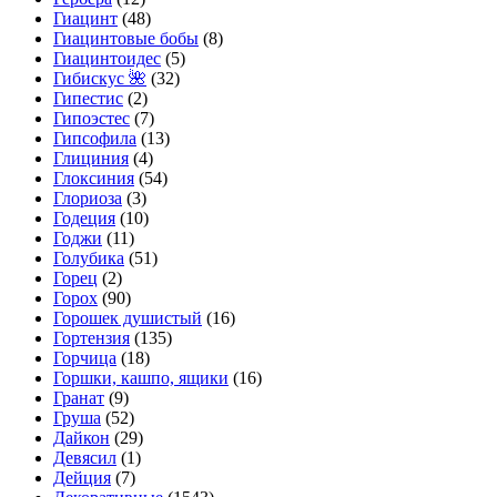
Гиацинт
(48)
Гиацинтовые бобы
(8)
Гиацинтоидес
(5)
Гибискус 🌺
(32)
Гипестис
(2)
Гипоэстес
(7)
Гипсофила
(13)
Глициния
(4)
Глоксиния
(54)
Глориоза
(3)
Годеция
(10)
Годжи
(11)
Голубика
(51)
Горец
(2)
Горох
(90)
Горошек душистый
(16)
Гортензия
(135)
Горчица
(18)
Горшки, кашпо, ящики
(16)
Гранат
(9)
Груша
(52)
Дайкон
(29)
Девясил
(1)
Дейция
(7)