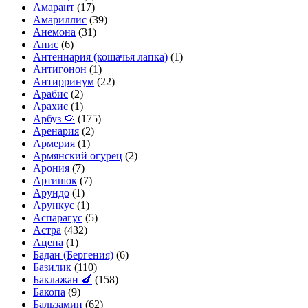
Амарант
(17)
Амариллис
(39)
Анемона
(31)
Анис
(6)
Антеннария (кошачья лапка)
(1)
Антигонон
(1)
Антирринум
(22)
Арабис
(2)
Арахис
(1)
Арбуз 🍉
(175)
Аренария
(2)
Армерия
(1)
Армянский огурец
(2)
Арония
(7)
Артишок
(7)
Арундо
(1)
Арункус
(1)
Аспарагус
(5)
Астра
(432)
Ацена
(1)
Бадан (Бергения)
(6)
Базилик
(110)
Баклажан 🍆
(158)
Бакопа
(9)
Бальзамин
(62)