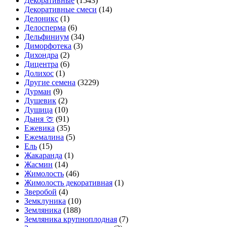
Декоративные
(1543)
Декоративные смеси
(14)
Делоникс
(1)
Делосперма
(6)
Дельфиниум
(34)
Диморфотека
(3)
Дихондра
(2)
Дицентра
(6)
Долихос
(1)
Другие семена
(3229)
Дурман
(9)
Душевик
(2)
Душица
(10)
Дыня 🍈
(91)
Ежевика
(35)
Ежемалина
(5)
Ель
(15)
Жакаранда
(1)
Жасмин
(14)
Жимолость
(46)
Жимолость декоративная
(1)
Зверобой
(4)
Земклуника
(10)
Земляника
(188)
Земляника крупноплодная
(7)