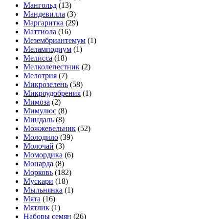
Мангольд
(13)
Мандевилла
(3)
Маргаритка
(29)
Маттиола
(16)
Мезембриантемум
(1)
Меламподиум
(1)
Мелисса
(18)
Мелколепестник
(2)
Мелотрия
(7)
Микрозелень
(58)
Микроудобрения
(1)
Мимоза
(2)
Мимулюс
(8)
Миндаль
(8)
Можжевельник
(52)
Молодило
(39)
Молочай
(3)
Момордика
(6)
Монарда
(8)
Морковь
(182)
Мускари
(18)
Мыльнянка
(1)
Мята
(16)
Мятлик
(1)
Наборы семян
(26)