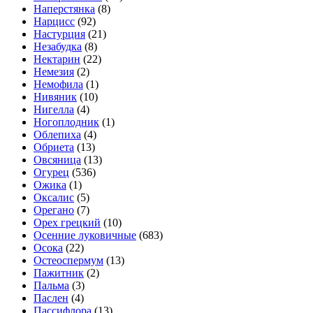
Наперстянка
(8)
Нарцисс
(92)
Настурция
(21)
Незабудка
(8)
Нектарин
(22)
Немезия
(2)
Немофила
(1)
Нивяник
(10)
Нигелла
(4)
Ногоплодник
(1)
Облепиха
(4)
Обриета
(13)
Овсяница
(13)
Огурец
(536)
Ожика
(1)
Оксалис
(5)
Орегано
(7)
Орех грецкий
(10)
Осенние луковичные
(683)
Осока
(22)
Остеоспермум
(13)
Пажитник
(2)
Пальма
(3)
Паслен
(4)
Пассифлора
(13)