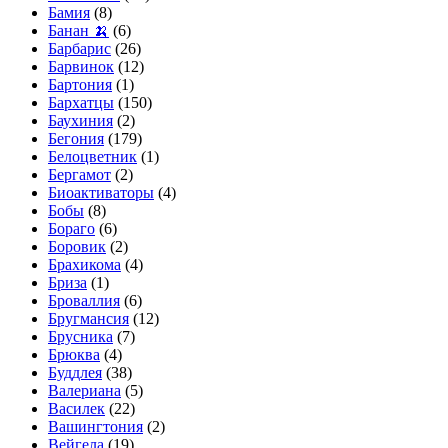
Бамия
(8)
Банан 🍌
(6)
Барбарис
(26)
Барвинок
(12)
Бартония
(1)
Бархатцы
(150)
Баухиния
(2)
Бегония
(179)
Белоцветник
(1)
Бергамот
(2)
Биоактиваторы
(4)
Бобы
(8)
Бораго
(6)
Боровик
(2)
Брахикома
(4)
Бриза
(1)
Броваллия
(6)
Бругмансия
(12)
Брусника
(7)
Брюква
(4)
Буддлея
(38)
Валериана
(5)
Василек
(22)
Вашингтония
(2)
Вейгела
(19)