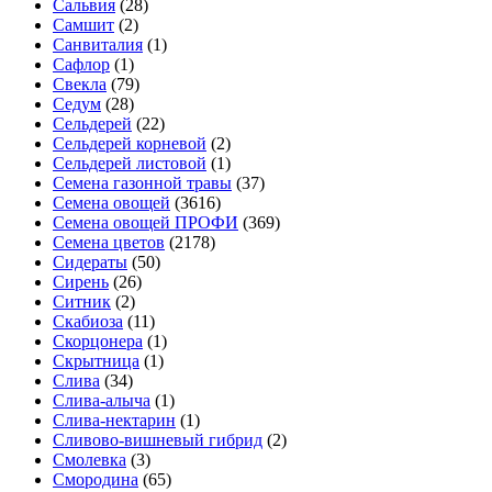
Сальвия
(28)
Самшит
(2)
Санвиталия
(1)
Сафлор
(1)
Свекла
(79)
Седум
(28)
Сельдерей
(22)
Сельдерей корневой
(2)
Сельдерей листовой
(1)
Семена газонной травы
(37)
Семена овощей
(3616)
Семена овощей ПРОФИ
(369)
Семена цветов
(2178)
Сидераты
(50)
Сирень
(26)
Ситник
(2)
Скабиоза
(11)
Скорцонера
(1)
Скрытница
(1)
Слива
(34)
Слива-алыча
(1)
Слива-нектарин
(1)
Сливово-вишневый гибрид
(2)
Смолевка
(3)
Смородина
(65)