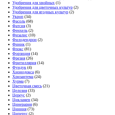
Удобрения для хвойных
(1)
Удобрения для цветочных культур
(2)
Удобрения для ягодных культур
(2)
Укроп
(34)
Фасоль
(68)
Фатсия
(3)
Фенхель
(2)
Физалис
(10)
Филодендрон
(2)
Финик
(1)
Флокс
(81)
Форзиция
(14)
Фрезия
(26)
Фритиллярия
(14)
Фундук
(4)
Хионодокса
(6)
Хризантема
(24)
Хурма
(7)
Цветочная смесь
(21)
Целозия
(33)
Цереус
(2)
Цикламен
(34)
Цинерария
(6)
Цинния
(73)
Циперус
(2)