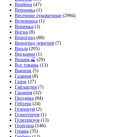
Вербена
(47)
Вероника
(1)
Весенние луковичные
(2994)
Вечерница
(1)
Вешенка
(3)
Вигна
(8)
Виноград
(88)
Виноград девичий
(7)
Виола
(205)
Вискария
(1)
Вишня 🍒
(29)
Все товары
(13)
Вьюнок
(5)
Газания
(8)
Газон
(27)
Гайлардия
(7)
Гацания
(32)
Гвоздика
(84)
Гейхера
(24)
Гелениум
(2)
Гелиптерум
(1)
Гелихризум
(13)
Георгина
(146)
Герань
(35)
Гербера
(12)