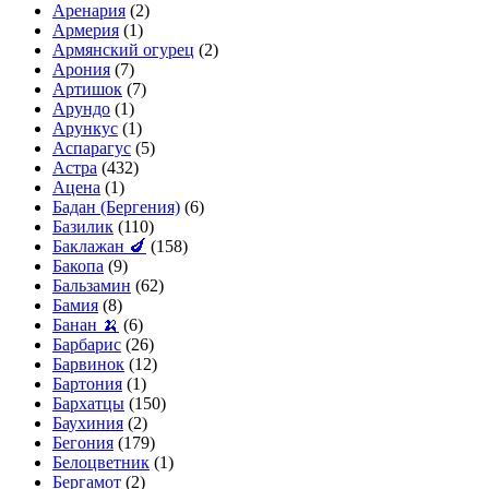
Аренария
(2)
Армерия
(1)
Армянский огурец
(2)
Арония
(7)
Артишок
(7)
Арундо
(1)
Арункус
(1)
Аспарагус
(5)
Астра
(432)
Ацена
(1)
Бадан (Бергения)
(6)
Базилик
(110)
Баклажан 🍆
(158)
Бакопа
(9)
Бальзамин
(62)
Бамия
(8)
Банан 🍌
(6)
Барбарис
(26)
Барвинок
(12)
Бартония
(1)
Бархатцы
(150)
Баухиния
(2)
Бегония
(179)
Белоцветник
(1)
Бергамот
(2)