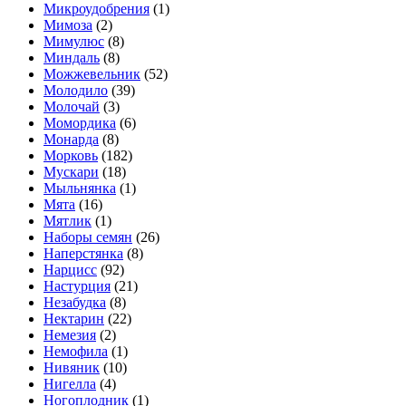
Микроудобрения
(1)
Мимоза
(2)
Мимулюс
(8)
Миндаль
(8)
Можжевельник
(52)
Молодило
(39)
Молочай
(3)
Момордика
(6)
Монарда
(8)
Морковь
(182)
Мускари
(18)
Мыльнянка
(1)
Мята
(16)
Мятлик
(1)
Наборы семян
(26)
Наперстянка
(8)
Нарцисс
(92)
Настурция
(21)
Незабудка
(8)
Нектарин
(22)
Немезия
(2)
Немофила
(1)
Нивяник
(10)
Нигелла
(4)
Ногоплодник
(1)