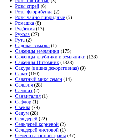
Розы плетистые
(3)
Розы спрей
(6)
Розы флорибунда
(2)
Розы чайно-гибридные
(5)
Ромашка
(8)
Рудбекия
(13)
Рукола
(27)
Рута
(2)
Садовая замазка
(1)
Саженцы земляники
(175)
Саженцы клубники и земляники
(138)
Саженцы Питомник
(1828)
Сакура (вишня декоративная)
(9)
Салат
(160)
Салатный микс семян
(14)
Сальвия
(28)
Самшит
(2)
Санвиталия
(1)
Сафлор
(1)
Свекла
(79)
Седум
(28)
Сельдерей
(22)
Сельдерей корневой
(2)
Сельдерей листовой
(1)
Семена газонной травы
(37)