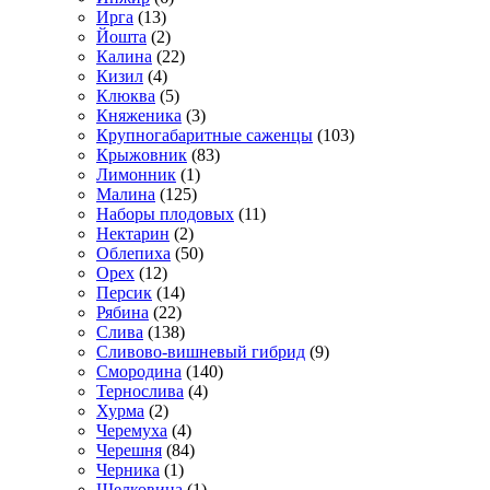
Ирга
(13)
Йошта
(2)
Калина
(22)
Кизил
(4)
Клюква
(5)
Княженика
(3)
Крупногабаритные саженцы
(103)
Крыжовник
(83)
Лимонник
(1)
Малина
(125)
Наборы плодовых
(11)
Нектарин
(2)
Облепиха
(50)
Орех
(12)
Персик
(14)
Рябина
(22)
Слива
(138)
Сливово-вишневый гибрид
(9)
Смородина
(140)
Тернослива
(4)
Хурма
(2)
Черемуха
(4)
Черешня
(84)
Черника
(1)
Шелковица
(1)