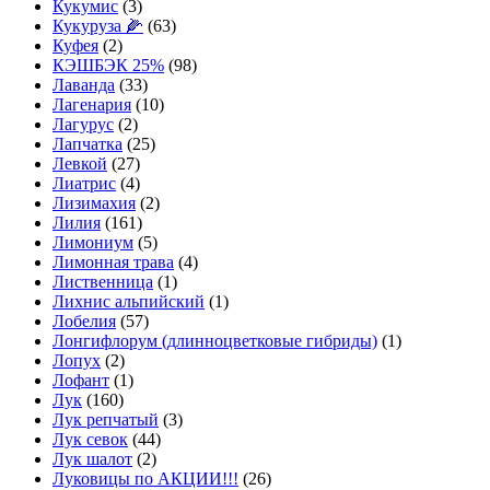
Кукумис
(3)
Кукуруза 🌽
(63)
Куфея
(2)
КЭШБЭК 25%
(98)
Лаванда
(33)
Лагенария
(10)
Лагурус
(2)
Лапчатка
(25)
Левкой
(27)
Лиатрис
(4)
Лизимахия
(2)
Лилия
(161)
Лимониум
(5)
Лимонная трава
(4)
Лиственница
(1)
Лихнис альпийский
(1)
Лобелия
(57)
Лонгифлорум (длинноцветковые гибриды)
(1)
Лопух
(2)
Лофант
(1)
Лук
(160)
Лук репчатый
(3)
Лук севок
(44)
Лук шалот
(2)
Луковицы по АКЦИИ!!!
(26)