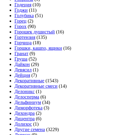
Годеция
(10)
Годжи
(11)
Голубика
(51)
Горец
(2)
Горох
(90)
Горошек душистый
(16)
Гортензия
(135)
Горчица
(18)
Горшки, кашпо, ящики
(16)
Гранат
(9)
Груша
(52)
Дайкон
(29)
Девясил
(1)
Дейция
(7)
Декоративные
(1543)
Декоративные смеси
(14)
Делоникс
(1)
Делосперма
(6)
Дельфиниум
(34)
Диморфотека
(3)
Дихондра
(2)
Дицентра
(6)
Долихос
(1)
Другие семена
(3229)
Дурман
(9)