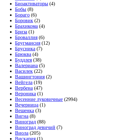
Биоактиваторы
(4)
Бобы
(8)
Бораго
(6)
Боровик
(2)
Брахикома
(4)
Бриза
(1)
Броваллия
(6)
Бругмансия
(12)
Брусника
(7)
Брюква
(4)
Буддлея
(38)
Валериана
(5)
Василек
(22)
Вашингтония
(2)
Вейгела
(19)
Вербена
(47)
Вероника
(1)
Весенние луковичные
(2994)
Вечерница
(1)
Вешенка
(3)
Вигна
(8)
Виноград
(88)
Виноград девичий
(7)
Виола
(205)
Вискария
(1)