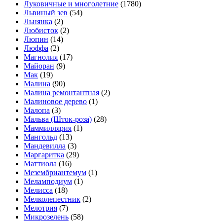
Луковичные и многолетние
(1780)
Львиный зев
(54)
Льнянка
(2)
Любисток
(2)
Люпин
(14)
Люффа
(2)
Магнолия
(17)
Майоран
(9)
Мак
(19)
Малина
(90)
Малина ремонтантная
(2)
Малиновое дерево
(1)
Малопа
(3)
Мальва (Шток-роза)
(28)
Маммиллярия
(1)
Мангольд
(13)
Мандевилла
(3)
Маргаритка
(29)
Маттиола
(16)
Мезембриантемум
(1)
Меламподиум
(1)
Мелисса
(18)
Мелколепестник
(2)
Мелотрия
(7)
Микрозелень
(58)