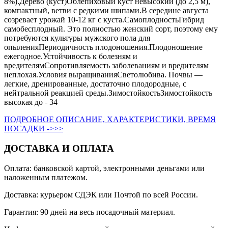
8%).Дерево (куст)Облепиховый куст невысокий (до 2,5 м),
компактный, ветви с редкими шипами.В середине августа
созревает урожай 10-12 кг с куста.СамоплодностьГибрид
самобесплодный. Это полностью женский сорт, поэтому ему
потребуются культуры мужского пола для
опыленияПериодичность плодоношения.Плодоношение
ежегодное.Устойчивость к болезням и
вредителямСопротивляемость заболеваниям и вредителям
неплохая.Условия выращиванияСветолюбива. Почвы —
легкие, дренированные, достаточно плодородные, с
нейтральной реакцией среды.ЗимостойкостьЗимостойкость
высокая до ˗ 34
ПОДРОБНОЕ ОПИСАНИЕ, ХАРАКТЕРИСТИКИ, ВРЕМЯ
ПОСАДКИ ->>>
ДОСТАВКА И ОПЛАТА
Оплата: банковской картой, электронными деньгами или
наложенным платежом.
Доставка: курьером СДЭК или Почтой по всей России.
Гарантия: 90 дней на весь посадочный материал.