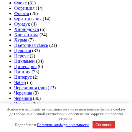
Флокс
(81)
Форзиция
(14)
Фрезия
(26)
Фритиллярия
(14)
Фундук
(4)
Хионодокса
(6)
Хризантема
(24)
Хурма
(7)
Цветочная смесь
(21)
Целозия
(33)
Цереус
(2)
Цикламен
(34)
Цинерария
(6)
Цинния
(73)
Циперус
(2)
Чабер
(5)
Черевишня (дюк)
(3)
Черемша
(3)
Черешня
(36)
Черника
(6)
Чеснок и Лук озимые
(43)
Используя наш Сайт, вы соглашаетесь на использование файлов cookies
для сбора анонимной статистики и обеспечения корректной работы
Чубушник
(5)
сервиса.
Шалфей
(16)
Шарафуга
(2)
Подробнее в
Политике конфиденциальности
.
Согласен
Шелковица
(4)