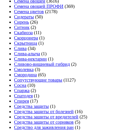
Семена овощей
(3616)
Семена овощей ПРОФИ
(369)
Семена цветов
(2178)
Сидераты
(50)
Сирень
(26)
Ситник
(2)
Скабиоза
(11)
Скорцонера
(1)
Скрытница
(1)
Слива
(34)
Слива-алыча
(1)
Слива-нектарин
(1)
Сливово-вишневый гибрид
(2)
Смолевка
(3)
Смородина
(65)
Сопутствующие товары
(1127)
Сосна
(10)
Спаржа
(2)
Спатодея
(1)
Спирея
(17)
Средства защиты
(1)
Средства защиты от болезней
(16)
Средства защиты от вредителей
(25)
Средства защиты от сорняков
(5)
Средство для заживления ран
(1)