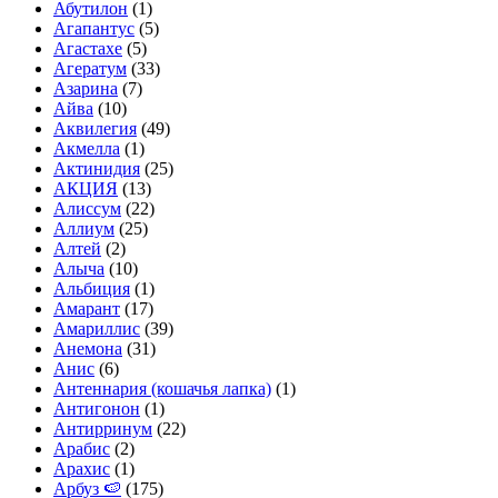
Абутилон
(1)
Агапантус
(5)
Агастахе
(5)
Агератум
(33)
Азарина
(7)
Айва
(10)
Аквилегия
(49)
Акмелла
(1)
Актинидия
(25)
АКЦИЯ
(13)
Алиссум
(22)
Аллиум
(25)
Алтей
(2)
Алыча
(10)
Альбиция
(1)
Амарант
(17)
Амариллис
(39)
Анемона
(31)
Анис
(6)
Антеннария (кошачья лапка)
(1)
Антигонон
(1)
Антирринум
(22)
Арабис
(2)
Арахис
(1)
Арбуз 🍉
(175)