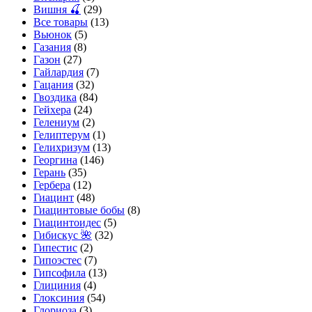
Вишня 🍒
(29)
Все товары
(13)
Вьюнок
(5)
Газания
(8)
Газон
(27)
Гайлардия
(7)
Гацания
(32)
Гвоздика
(84)
Гейхера
(24)
Гелениум
(2)
Гелиптерум
(1)
Гелихризум
(13)
Георгина
(146)
Герань
(35)
Гербера
(12)
Гиацинт
(48)
Гиацинтовые бобы
(8)
Гиацинтоидес
(5)
Гибискус 🌺
(32)
Гипестис
(2)
Гипоэстес
(7)
Гипсофила
(13)
Глициния
(4)
Глоксиния
(54)
Глориоза
(3)