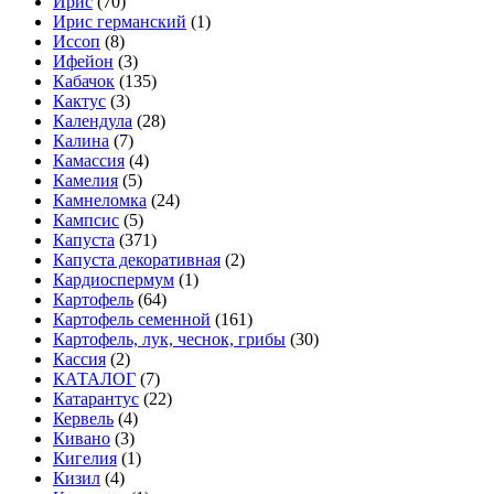
Ирис
(70)
Ирис германский
(1)
Иссоп
(8)
Ифейон
(3)
Кабачок
(135)
Кактус
(3)
Календула
(28)
Калина
(7)
Камассия
(4)
Камелия
(5)
Камнеломка
(24)
Кампсис
(5)
Капуста
(371)
Капуста декоративная
(2)
Кардиоспермум
(1)
Картофель
(64)
Картофель семенной
(161)
Картофель, лук, чеснок, грибы
(30)
Кассия
(2)
КАТАЛОГ
(7)
Катарантус
(22)
Кервель
(4)
Кивано
(3)
Кигелия
(1)
Кизил
(4)