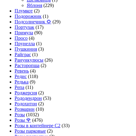
Яблоня
(229)
Плумкот
(2)
Подорожник
(1)
Подсолнечник 🌻
(29)
Портулак
(17)
Примула
(90)
Просо
(4)
Прунелла
(1)
Пушкиния
(3)
Райграс
(1)
Ранункулюсы
(26)
Расторопша
(2)
Ревень
(4)
Редис
(118)
Редька
(9)
Репа
(11)
Роджерсия
(2)
Рододендрон
(53)
Родохитон
(2)
Розмарин
(10)
Розы
(1032)
Розы 🌹
(476)
Розы в контейнере С2
(33)
Розы парковые
(2)