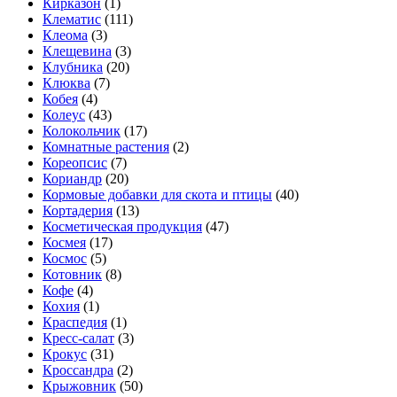
Кирказон
(1)
Клематис
(111)
Клеома
(3)
Клещевина
(3)
Клубника
(20)
Клюква
(7)
Кобея
(4)
Колеус
(43)
Колокольчик
(17)
Комнатные растения
(2)
Кореопсис
(7)
Кориандр
(20)
Кормовые добавки для скота и птицы
(40)
Кортадерия
(13)
Косметическая продукция
(47)
Космея
(17)
Космос
(5)
Котовник
(8)
Кофе
(4)
Кохия
(1)
Краспедия
(1)
Кресс-салат
(3)
Крокус
(31)
Кроссандра
(2)
Крыжовник
(50)