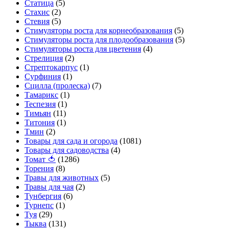
Статица
(5)
Стахис
(2)
Стевия
(5)
Стимуляторы роста для корнеобразования
(5)
Стимуляторы роста для плодообразования
(5)
Стимуляторы роста для цветения
(4)
Стрелиция
(2)
Стрептокарпус
(1)
Сурфиния
(1)
Сцилла (пролеска)
(7)
Тамарикс
(1)
Теспезия
(1)
Тимьян
(11)
Титония
(1)
Тмин
(2)
Товары для сада и огорода
(1081)
Товары для садоводства
(4)
Томат 🍅
(1286)
Торения
(8)
Травы для животных
(5)
Травы для чая
(2)
Тунбергия
(6)
Турнепс
(1)
Туя
(29)
Тыква
(131)