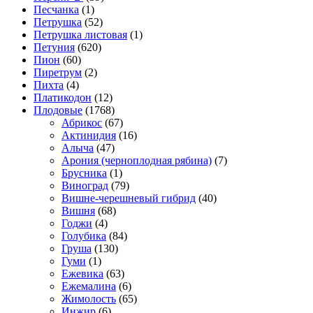
Песчанка
(1)
Петрушка
(52)
Петрушка листовая
(1)
Петуния
(620)
Пион
(60)
Пиретрум
(2)
Пихта
(4)
Платикодон
(12)
Плодовые
(1768)
Абрикос
(67)
Актинидия
(16)
Алыча
(47)
Арония (черноплодная рябина)
(7)
Брусника
(1)
Виноград
(79)
Вишне-черешневый гибрид
(40)
Вишня
(68)
Годжи
(4)
Голубика
(84)
Груша
(130)
Гуми
(1)
Ежевика
(63)
Ежемалина
(6)
Жимолость
(65)
Инжир
(6)