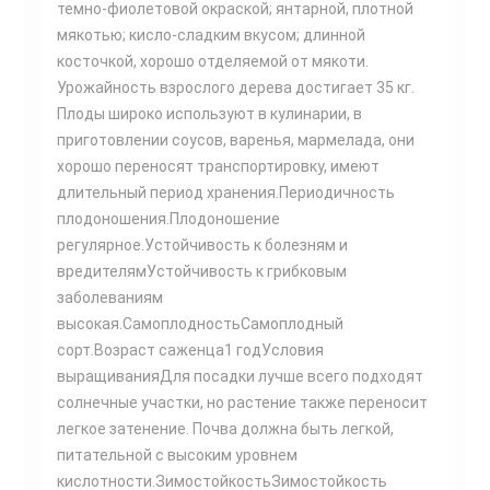
темно-фиолетовой окраской; янтарной, плотной
мякотью; кисло-сладким вкусом; длинной
косточкой, хорошо отделяемой от мякоти.
Урожайность взрослого дерева достигает 35 кг.
Плоды широко используют в кулинарии, в
приготовлении соусов, варенья, мармелада, они
хорошо переносят транспортировку, имеют
длительный период хранения.Периодичность
плодоношения.Плодоношение
регулярное.Устойчивость к болезням и
вредителямУстойчивость к грибковым
заболеваниям
высокая.СамоплодностьСамоплодный
сорт.Возраст саженца1 годУсловия
выращиванияДля посадки лучше всего подходят
солнечные участки, но растение также переносит
легкое затенение. Почва должна быть легкой,
питательной с высоким уровнем
кислотности.ЗимостойкостьЗимостойкость