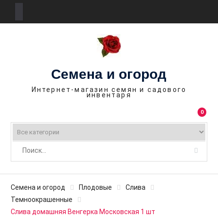
П
е
р
е
Семена и огород
й
т
Интернет-магазин семян и садового
инвентаря
и
к
0
с
о
д
е
р
ж
Семена и огород
Плодовые
Слива
и
Темноокрашенные
м
Слива домашняя Венгерка Московская 1 шт
о