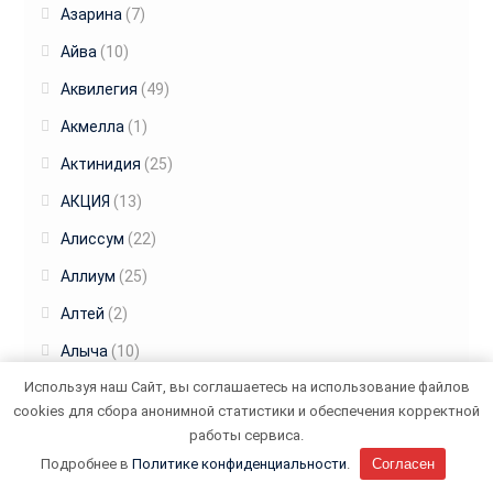
Азарина
(7)
Айва
(10)
Аквилегия
(49)
Акмелла
(1)
Актинидия
(25)
АКЦИЯ
(13)
Алиссум
(22)
Аллиум
(25)
Алтей
(2)
Алыча
(10)
Используя наш Сайт, вы соглашаетесь на использование файлов
Альбиция
(1)
cookies для сбора анонимной статистики и обеспечения корректной
Амарант
(17)
работы сервиса.
Амариллис
(39)
Подробнее в
Политике конфиденциальности
.
Согласен