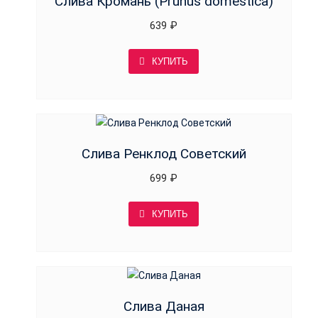
Слива Кромань (Prunus domestica)
639
₽
КУПИТЬ
Слива Ренклод Советский
699
₽
КУПИТЬ
Слива Даная