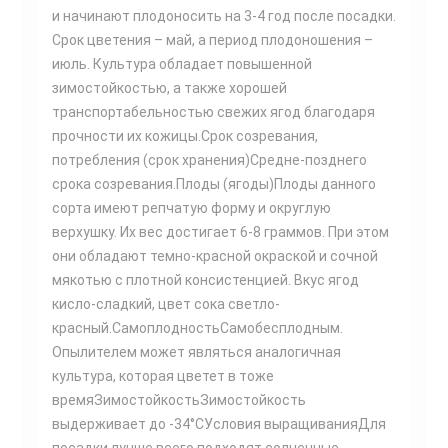
и начинают плодоносить на 3-4 год после посадки.
Срок цветения – май, а период плодоношения –
июль. Культура обладает повышенной
зимостойкостью, а также хорошей
транспортабельностью свежих ягод благодаря
прочности их кожицы.Срок созревания,
потребления (срок хранения)Средне-позднего
срока созревания.Плоды (ягоды)Плоды данного
сорта имеют репчатую форму и округлую
верхушку. Их вес достигает 6-8 граммов. При этом
они обладают темно-красной окраской и сочной
мякотью с плотной консистенцией. Вкус ягод
кисло-сладкий, цвет сока светло-
красный.СамоплодностьСамобесплодным.
Опылителем может являться аналогичная
культура, которая цветет в тоже
времяЗимостойкостьЗимостойкость
выдерживает до -34°CУсловия выращиванияДля