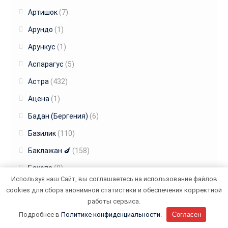
Артишок
(7)
Арундо
(1)
Арункус
(1)
Аспарагус
(5)
Астра
(432)
Ацена
(1)
Бадан (Бергения)
(6)
Базилик
(110)
Баклажан 🍆
(158)
Бакопа
(9)
Используя наш Сайт, вы соглашаетесь на использование файлов
Бальзамин
(62)
cookies для сбора анонимной статистики и обеспечения корректной
работы сервиса.
Бамия
(8)
Подробнее в
Политике конфиденциальности
.
Согласен
Банан 🍌
(6)