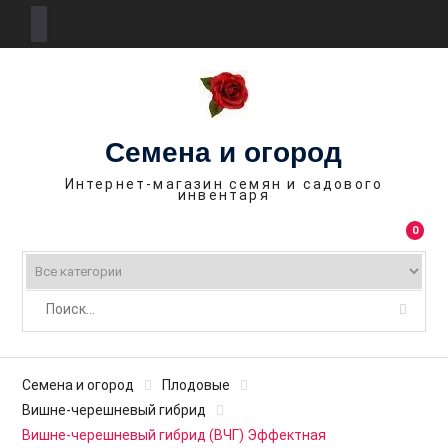
П
е
р
е
Семена и огород
й
т
Интернет-магазин семян и садового
инвентаря
и
к
0
с
о
д
е
р
ж
Семена и огород
Плодовые
и
Вишне-черешневый гибрид
м
Вишне-черешневый гибрид (ВЧГ) Эффектная
о