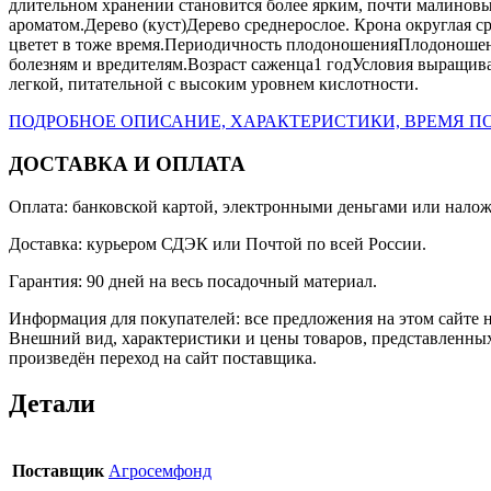
длительном хранении становится более ярким, почти малиновы
ароматом.Дерево (куст)Дерево среднерослое. Крона округлая с
цветет в тоже время.Периодичность плодоношенияПлодоношени
болезням и вредителям.Возраст саженца1 годУсловия выращива
легкой, питательной с высоким уровнем кислотности.
ПОДРОБНОЕ ОПИСАНИЕ, ХАРАКТЕРИСТИКИ, ВРЕМЯ ПО
ДОСТАВКА И ОПЛАТА
Оплата: банковской картой, электронными деньгами или нало
Доставка: курьером СДЭК или Почтой по всей России.
Гарантия: 90 дней на весь посадочный материал.
Информация для покупателей: все предложения на этом сайте 
Внешний вид, характеристики и цены товаров, представленных
произведён переход на сайт поставщика.
Детали
Поставщик
Агросемфонд