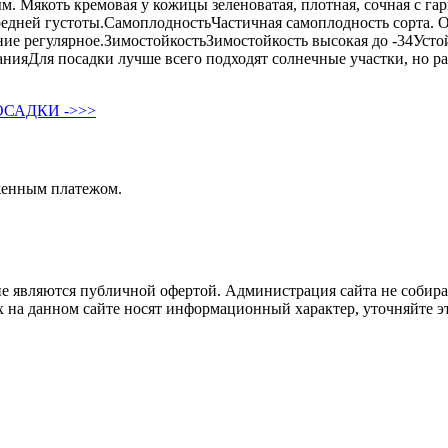
м. Мякоть кремовая у кожицы зеленоватая, плотная, сочная с 
редней густоты.СамоплодностьЧастичная самоплодность сорта. О
е регулярное.ЗимостойкостьЗимостойкость высокая до -34Усто
нияДля посадки лучше всего подходят солнечные участки, но ра
САДКИ ->>>
женным платежом.
не являются публичной офертой. Администрация сайта не собира
 на данном сайте носят информационный характер, уточняйте эт