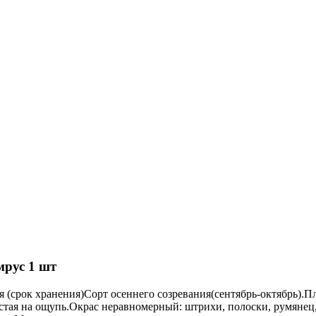
рус 1 шт
(срок хранения)Сорт осеннего созревания(сентябрь-октябрь).П
истая на ощупь.Окрас неравномерный: штрихи, полоски, румянец