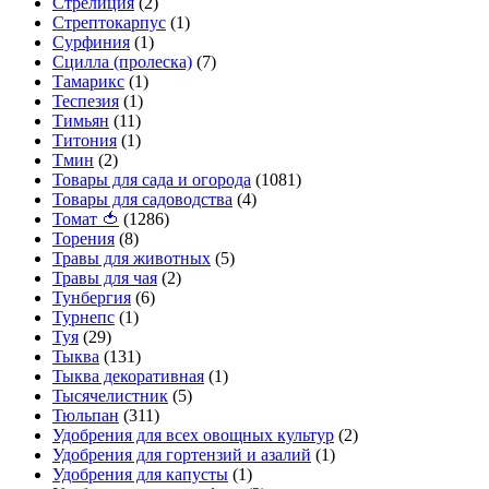
Стрелиция
(2)
Стрептокарпус
(1)
Сурфиния
(1)
Сцилла (пролеска)
(7)
Тамарикс
(1)
Теспезия
(1)
Тимьян
(11)
Титония
(1)
Тмин
(2)
Товары для сада и огорода
(1081)
Товары для садоводства
(4)
Томат 🍅
(1286)
Торения
(8)
Травы для животных
(5)
Травы для чая
(2)
Тунбергия
(6)
Турнепс
(1)
Туя
(29)
Тыква
(131)
Тыква декоративная
(1)
Тысячелистник
(5)
Тюльпан
(311)
Удобрения для всех овощных культур
(2)
Удобрения для гортензий и азалий
(1)
Удобрения для капусты
(1)