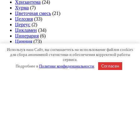
Хризантема
(24)
Хурма
(7)
Цветочная смесь
(21)
Целозия
(33)
Цереус
(2)
Цикламен
(34)
Цинерария
(6)
Цинния
(73)
Циперус
(2)
Используя наш Сайт, вы соглашаетесь на использование файлов cookies
Чабер
(5)
для сбора анонимной статистики и обеспечения корректной работы
Черевишня (дюк)
(3)
сервиса.
Черемша
(3)
Подробнее в
Политике конфиденциальности
.
Согласен
Черешня
(36)
Черника
(6)
Чеснок и Лук озимые
(43)
Чубушник
(5)
Шалфей
(16)
Шарафуга
(2)
Шелковица
(4)
Шеффлера
(1)
Шпинат
(24)
Щавель
(19)
Эвкалипт
(3)
Эдельвейс
(2)
Энотера
(3)