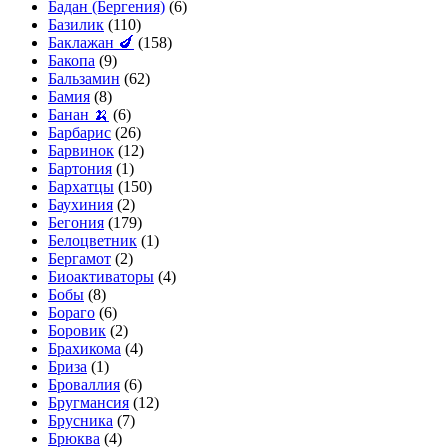
Бадан (Бергения)
(6)
Базилик
(110)
Баклажан 🍆
(158)
Бакопа
(9)
Бальзамин
(62)
Бамия
(8)
Банан 🍌
(6)
Барбарис
(26)
Барвинок
(12)
Бартония
(1)
Бархатцы
(150)
Баухиния
(2)
Бегония
(179)
Белоцветник
(1)
Бергамот
(2)
Биоактиваторы
(4)
Бобы
(8)
Бораго
(6)
Боровик
(2)
Брахикома
(4)
Бриза
(1)
Броваллия
(6)
Бругмансия
(12)
Брусника
(7)
Брюква
(4)