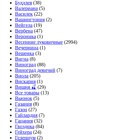
Буддлея
(38)
Валериана
(5)
Василек
(22)
Вашингтония
(2)
Вейгела
(19)
Вербена
(47)
Вероника
(1)
Весенние луковичные
(2994)
Вечерница
(1)
Вешенка
(3)
Вигна
(8)
Виноград
(88)
Виноград девичий
(7)
Виола
(205)
Вискария
(1)
Вишня 🍒
(29)
Все товары
(13)
Вьюнок
(5)
Газания
(8)
Газон
(27)
Гайлардия
(7)
Гацания
(32)
Гвоздика
(84)
Гейхера
(24)
Гелениум
(2)