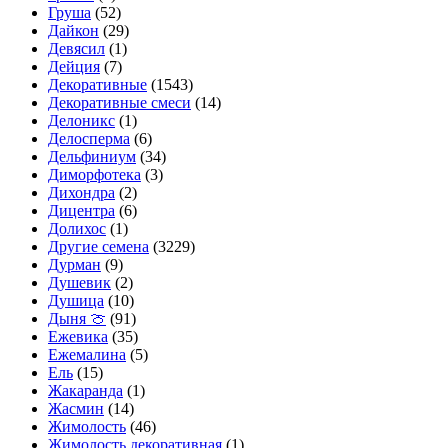
Груша
(52)
Дайкон
(29)
Девясил
(1)
Дейция
(7)
Декоративные
(1543)
Декоративные смеси
(14)
Делоникс
(1)
Делосперма
(6)
Дельфиниум
(34)
Диморфотека
(3)
Дихондра
(2)
Дицентра
(6)
Долихос
(1)
Другие семена
(3229)
Дурман
(9)
Душевик
(2)
Душица
(10)
Дыня 🍈
(91)
Ежевика
(35)
Ежемалина
(5)
Ель
(15)
Жакаранда
(1)
Жасмин
(14)
Жимолость
(46)
Жимолость декоративная
(1)