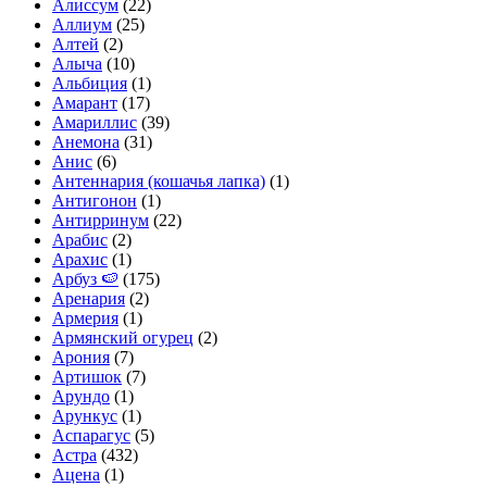
Алиссум
(22)
Аллиум
(25)
Алтей
(2)
Алыча
(10)
Альбиция
(1)
Амарант
(17)
Амариллис
(39)
Анемона
(31)
Анис
(6)
Антеннария (кошачья лапка)
(1)
Антигонон
(1)
Антирринум
(22)
Арабис
(2)
Арахис
(1)
Арбуз 🍉
(175)
Аренария
(2)
Армерия
(1)
Армянский огурец
(2)
Арония
(7)
Артишок
(7)
Арундо
(1)
Арункус
(1)
Аспарагус
(5)
Астра
(432)
Ацена
(1)