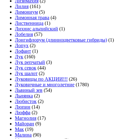
Лизимахия
(2)
Лилия
(161)
Лимониум
(5)
Лимонная трава
(4)
Лиственница
(1)
Лихнис альпийский
(1)
Лобелия
(57)
Лонгифлорум (длинноцветковые гибриды)
(1)
Лопух
(2)
Лофант
(1)
Лук
(160)
Лук репчатый
(3)
Лук севок
(44)
Лук шалот
(2)
Луковицы по АКЦИИ!!!
(26)
Луковичные и многолетние
(1780)
Львиный зев
(54)
Льнянка
(2)
Любисток
(2)
Люпин
(14)
Люффа
(2)
Магнолия
(17)
Майоран
(9)
Мак
(19)
Малина
(90)