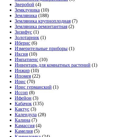
Зверобой
(4)
Земклуника
(10)
Земляника
(188)
Земляника крупноплодная
(7)
Земляника ремонтантная
(2)
Зизифус
(1)
Золотарник
(1)
Иберис
(6)
Измерительные приборы
(1)
Иксия
(10)
Импатиенс
(10)
Инвентарь для комнатных растений
(1)
Инжир
(10)
Ипомея
(22)
Ирис
(70)
Ирис германский
(1)
Иссоп
(8)
Ифейон
(3)
Кабачок
(135)
Кактус
(3)
Календула
(28)
Калина
(7)
Камассия
(4)
Камелия
(5)
Камнеломка
(24)