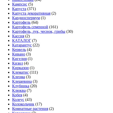
Кампсис
(5)
Капуста
(371)
Капуста декоративная
(2)
Кардиоспермум
(1)
Картофель
(64)
Картофель семенной
(161)
Картофель, лук, чеснок, грибы
(30)
Кассия
(2)
КАТАЛОГ
(7)
Катарантус
(22)
Кервель
(4)
Кивано
(3)
Кигелия
(1)
Кизил
(4)
Кирказон
(1)
Клематис
(111)
Клеома
(3)
Клещевина
(3)
Клубника
(20)
Клюква
(7)
Кобея
(4)
Колеус
(43)
Колокольчик
(17)
Комнатные растения
(2)