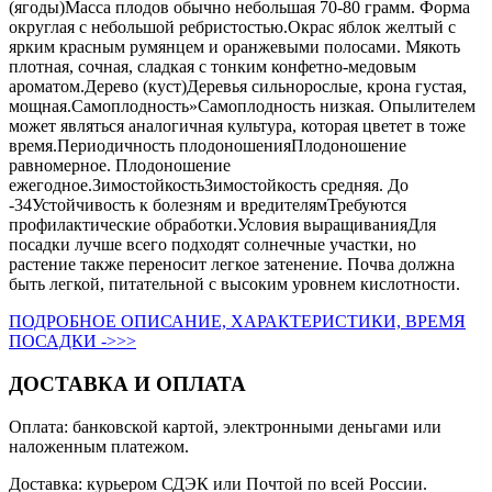
(ягоды)Масса плодов обычно небольшая 70-80 грамм. Форма
округлая с небольшой ребристостью.Окрас яблок желтый с
ярким красным румянцем и оранжевыми полосами. Мякоть
плотная, сочная, сладкая с тонким конфетно-медовым
ароматом.Дерево (куст)Деревья сильнорослые, крона густая,
мощная.Самоплодность»Самоплодность низкая. Опылителем
может являться аналогичная культура, которая цветет в тоже
время.Периодичность плодоношенияПлодоношение
равномерное. Плодоношение
ежегодное.ЗимостойкостьЗимостойкость средняя. До
-34Устойчивость к болезням и вредителямТребуются
профилактические обработки.Условия выращиванияДля
посадки лучше всего подходят солнечные участки, но
растение также переносит легкое затенение. Почва должна
быть легкой, питательной с высоким уровнем кислотности.
ПОДРОБНОЕ ОПИСАНИЕ, ХАРАКТЕРИСТИКИ, ВРЕМЯ
ПОСАДКИ ->>>
ДОСТАВКА И ОПЛАТА
Оплата: банковской картой, электронными деньгами или
наложенным платежом.
Доставка: курьером СДЭК или Почтой по всей России.