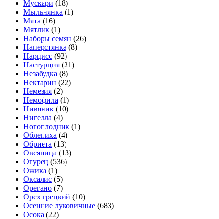
Мускари
(18)
Мыльнянка
(1)
Мята
(16)
Мятлик
(1)
Наборы семян
(26)
Наперстянка
(8)
Нарцисс
(92)
Настурция
(21)
Незабудка
(8)
Нектарин
(22)
Немезия
(2)
Немофила
(1)
Нивяник
(10)
Нигелла
(4)
Ногоплодник
(1)
Облепиха
(4)
Обриета
(13)
Овсяница
(13)
Огурец
(536)
Ожика
(1)
Оксалис
(5)
Орегано
(7)
Орех грецкий
(10)
Осенние луковичные
(683)
Осока
(22)