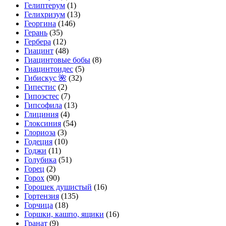
Гелиптерум
(1)
Гелихризум
(13)
Георгина
(146)
Герань
(35)
Гербера
(12)
Гиацинт
(48)
Гиацинтовые бобы
(8)
Гиацинтоидес
(5)
Гибискус 🌺
(32)
Гипестис
(2)
Гипоэстес
(7)
Гипсофила
(13)
Глициния
(4)
Глоксиния
(54)
Глориоза
(3)
Годеция
(10)
Годжи
(11)
Голубика
(51)
Горец
(2)
Горох
(90)
Горошек душистый
(16)
Гортензия
(135)
Горчица
(18)
Горшки, кашпо, ящики
(16)
Гранат
(9)