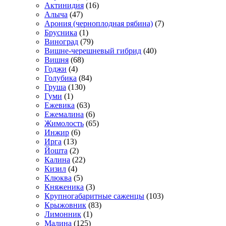
Актинидия
(16)
Алыча
(47)
Арония (черноплодная рябина)
(7)
Брусника
(1)
Виноград
(79)
Вишне-черешневый гибрид
(40)
Вишня
(68)
Годжи
(4)
Голубика
(84)
Груша
(130)
Гуми
(1)
Ежевика
(63)
Ежемалина
(6)
Жимолость
(65)
Инжир
(6)
Ирга
(13)
Йошта
(2)
Калина
(22)
Кизил
(4)
Клюква
(5)
Княженика
(3)
Крупногабаритные саженцы
(103)
Крыжовник
(83)
Лимонник
(1)
Малина
(125)