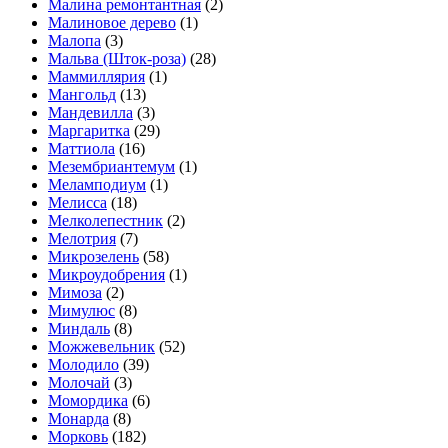
Малина ремонтантная
(2)
Малиновое дерево
(1)
Малопа
(3)
Мальва (Шток-роза)
(28)
Маммиллярия
(1)
Мангольд
(13)
Мандевилла
(3)
Маргаритка
(29)
Маттиола
(16)
Мезембриантемум
(1)
Меламподиум
(1)
Мелисса
(18)
Мелколепестник
(2)
Мелотрия
(7)
Микрозелень
(58)
Микроудобрения
(1)
Мимоза
(2)
Мимулюс
(8)
Миндаль
(8)
Можжевельник
(52)
Молодило
(39)
Молочай
(3)
Момордика
(6)
Монарда
(8)
Морковь
(182)