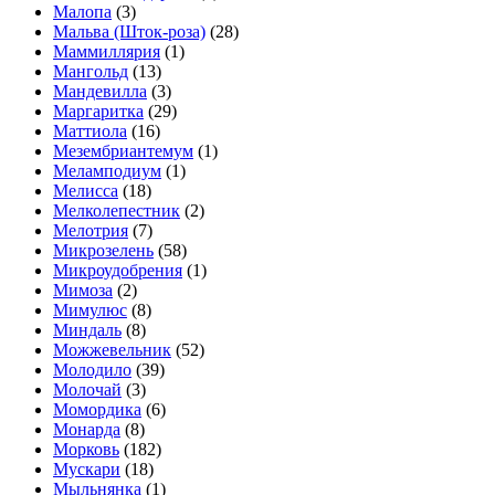
Малопа
(3)
Мальва (Шток-роза)
(28)
Маммиллярия
(1)
Мангольд
(13)
Мандевилла
(3)
Маргаритка
(29)
Маттиола
(16)
Мезембриантемум
(1)
Меламподиум
(1)
Мелисса
(18)
Мелколепестник
(2)
Мелотрия
(7)
Микрозелень
(58)
Микроудобрения
(1)
Мимоза
(2)
Мимулюс
(8)
Миндаль
(8)
Можжевельник
(52)
Молодило
(39)
Молочай
(3)
Момордика
(6)
Монарда
(8)
Морковь
(182)
Мускари
(18)
Мыльнянка
(1)