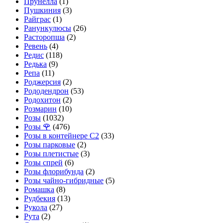
Прунелла
(1)
Пушкиния
(3)
Райграс
(1)
Ранункулюсы
(26)
Расторопша
(2)
Ревень
(4)
Редис
(118)
Редька
(9)
Репа
(11)
Роджерсия
(2)
Рододендрон
(53)
Родохитон
(2)
Розмарин
(10)
Розы
(1032)
Розы 🌹
(476)
Розы в контейнере С2
(33)
Розы парковые
(2)
Розы плетистые
(3)
Розы спрей
(6)
Розы флорибунда
(2)
Розы чайно-гибридные
(5)
Ромашка
(8)
Рудбекия
(13)
Рукола
(27)
Рута
(2)