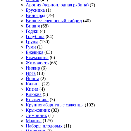
Арония (черноплодная рябина)
(7)
Брусника
(1)
Виноград
(79)
Вишне-черешневый гибрид
(40)
Вишня
(68)
Годжи
(4)
Голубика
(84)
Груша
(130)
Гуми
(1)
Ежевика
(63)
Ежемалина
(6)
Жимолость
(65)
Инжир
(6)
Ирга
(13)
Йошта
(2)
Калина
(22)
Кизил
(4)
Клюква
(5)
Княженика
(3)
Крупногабаритные саженцы
(103)
Крыжовник
(83)
Лимонник
(1)
Малина
(125)
Наборы плодовых
(11)