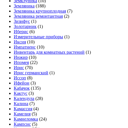
Земклуника
(10)
Земляника
(188)
Земляника крупноплодная
(7)
Земляника ремонтантная
(2)
Зизифус
(1)
Золотарник
(1)
Иберис
(6)
Измерительные приборы
(1)
Иксия
(10)
Импатиенс
(10)
Инвентарь для комнатных растений
(1)
Инжир
(10)
Ипомея
(22)
Ирис
(70)
Ирис германский
(1)
Иссоп
(8)
Ифейон
(3)
Кабачок
(135)
Кактус
(3)
Календула
(28)
Калина
(7)
Камассия
(4)
Камелия
(5)
Камнеломка
(24)
Кампсис
(5)