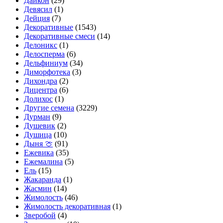
Дайкон
(29)
Девясил
(1)
Дейция
(7)
Декоративные
(1543)
Декоративные смеси
(14)
Делоникс
(1)
Делосперма
(6)
Дельфиниум
(34)
Диморфотека
(3)
Дихондра
(2)
Дицентра
(6)
Долихос
(1)
Другие семена
(3229)
Дурман
(9)
Душевик
(2)
Душица
(10)
Дыня 🍈
(91)
Ежевика
(35)
Ежемалина
(5)
Ель
(15)
Жакаранда
(1)
Жасмин
(14)
Жимолость
(46)
Жимолость декоративная
(1)
Зверобой
(4)