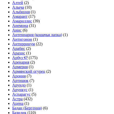
Алтей
(2)
Алыча
(10)
Альбиция
(1)
Амарант
(17)
Амариллис
(39)
Анемона
(31)
Анис
(6)
Антеннария (кошачья лапка)
(1)
Антигонон
(1)
Антирринум
(22)
Арабис
(2)
Арахис
(1)
Арбуз 🍉
(175)
Аренария
(2)
Армерия
(1)
Армянский огурец
(2)
Арония
(7)
Артишок
(7)
Арундо
(1)
Арункус
(1)
Аспарагус
(5)
Астра
(432)
Ацена
(1)
Бадан (Бергения)
(6)
Базилик
(110)