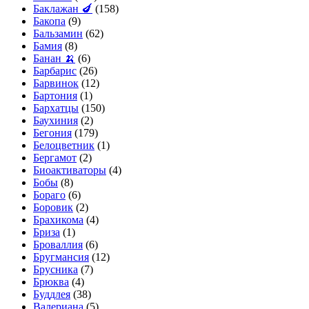
Баклажан 🍆
(158)
Бакопа
(9)
Бальзамин
(62)
Бамия
(8)
Банан 🍌
(6)
Барбарис
(26)
Барвинок
(12)
Бартония
(1)
Бархатцы
(150)
Баухиния
(2)
Бегония
(179)
Белоцветник
(1)
Бергамот
(2)
Биоактиваторы
(4)
Бобы
(8)
Бораго
(6)
Боровик
(2)
Брахикома
(4)
Бриза
(1)
Броваллия
(6)
Бругмансия
(12)
Брусника
(7)
Брюква
(4)
Буддлея
(38)
Валериана
(5)