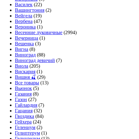
Василек
(22)
Вашингтония
(2)
Вейгела
(19)
Вербена
(47)
Вероника
(1)
Весенние луковичные
(2994)
Вечерница
(1)
Вешенка
(3)
Вигна
(8)
Виноград
(88)
Виноград девичий
(7)
Виола
(205)
Вискария
(1)
Вишня 🍒
(29)
Все товары
(13)
Вьюнок
(5)
Газания
(8)
Газон
(27)
Гайлардия
(7)
Гацания
(32)
Гвоздика
(84)
Гейхера
(24)
Гелениум
(2)
Гелиптерум
(1)
Гелихризум
(13)