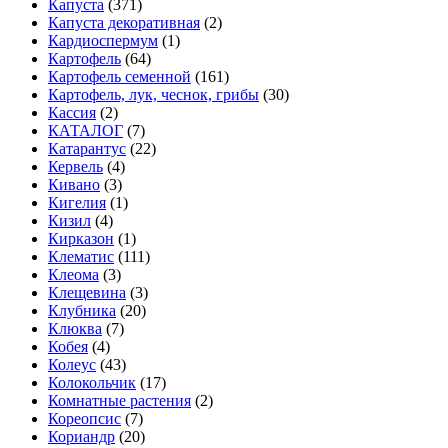
Капуста
(371)
Капуста декоративная
(2)
Кардиоспермум
(1)
Картофель
(64)
Картофель семенной
(161)
Картофель, лук, чеснок, грибы
(30)
Кассия
(2)
КАТАЛОГ
(7)
Катарантус
(22)
Кервель
(4)
Кивано
(3)
Кигелия
(1)
Кизил
(4)
Кирказон
(1)
Клематис
(111)
Клеома
(3)
Клещевина
(3)
Клубника
(20)
Клюква
(7)
Кобея
(4)
Колеус
(43)
Колокольчик
(17)
Комнатные растения
(2)
Кореопсис
(7)
Кориандр
(20)