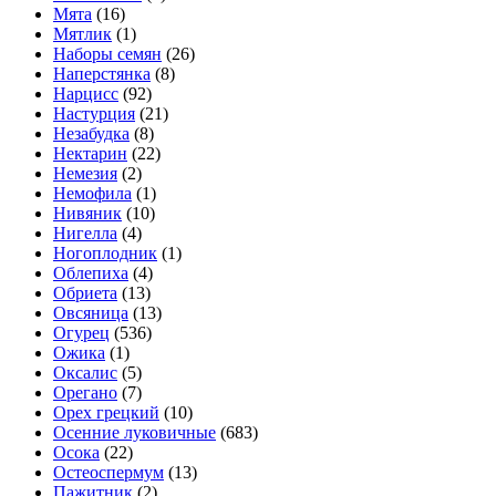
Мята
(16)
Мятлик
(1)
Наборы семян
(26)
Наперстянка
(8)
Нарцисс
(92)
Настурция
(21)
Незабудка
(8)
Нектарин
(22)
Немезия
(2)
Немофила
(1)
Нивяник
(10)
Нигелла
(4)
Ногоплодник
(1)
Облепиха
(4)
Обриета
(13)
Овсяница
(13)
Огурец
(536)
Ожика
(1)
Оксалис
(5)
Орегано
(7)
Орех грецкий
(10)
Осенние луковичные
(683)
Осока
(22)
Остеоспермум
(13)
Пажитник
(2)