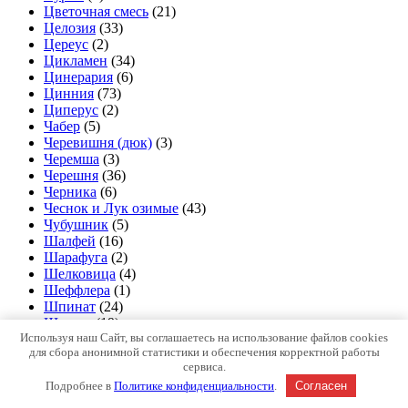
Цветочная смесь
(21)
Целозия
(33)
Цереус
(2)
Цикламен
(34)
Цинерария
(6)
Цинния
(73)
Циперус
(2)
Чабер
(5)
Черевишня (дюк)
(3)
Черемша
(3)
Черешня
(36)
Черника
(6)
Чеснок и Лук озимые
(43)
Чубушник
(5)
Шалфей
(16)
Шарафуга
(2)
Шелковица
(4)
Шеффлера
(1)
Шпинат
(24)
Щавель
(19)
Используя наш Сайт, вы соглашаетесь на использование файлов cookies
Эвкалипт
(3)
для сбора анонимной статистики и обеспечения корректной работы
Эдельвейс
(2)
сервиса.
Энотера
(3)
Подробнее в
Политике конфиденциальности
.
Согласен
Эригерон
(2)
Эрика
(3)