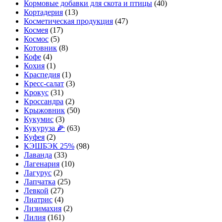
Кормовые добавки для скота и птицы
(40)
Кортадерия
(13)
Косметическая продукция
(47)
Космея
(17)
Космос
(5)
Котовник
(8)
Кофе
(4)
Кохия
(1)
Краспедия
(1)
Кресс-салат
(3)
Крокус
(31)
Кроссандра
(2)
Крыжовник
(50)
Кукумис
(3)
Кукуруза 🌽
(63)
Куфея
(2)
КЭШБЭК 25%
(98)
Лаванда
(33)
Лагенария
(10)
Лагурус
(2)
Лапчатка
(25)
Левкой
(27)
Лиатрис
(4)
Лизимахия
(2)
Лилия
(161)