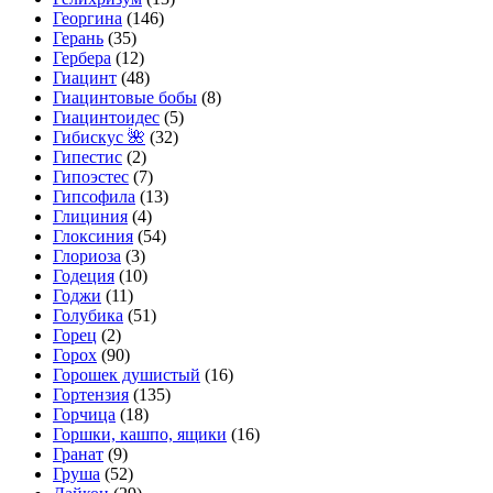
Георгина
(146)
Герань
(35)
Гербера
(12)
Гиацинт
(48)
Гиацинтовые бобы
(8)
Гиацинтоидес
(5)
Гибискус 🌺
(32)
Гипестис
(2)
Гипоэстес
(7)
Гипсофила
(13)
Глициния
(4)
Глоксиния
(54)
Глориоза
(3)
Годеция
(10)
Годжи
(11)
Голубика
(51)
Горец
(2)
Горох
(90)
Горошек душистый
(16)
Гортензия
(135)
Горчица
(18)
Горшки, кашпо, ящики
(16)
Гранат
(9)
Груша
(52)