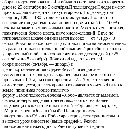
сбора плодов укороченный и обычно составляет около десяти
дней (с 25 сентября по 5 октября).Плоды(ягоды)Плоды имеют
превосходный десертный вкус и аромат. По размеру они
средние, 100 — 180 г, плосковато-округлые. Полностью
созревшие плоды темно-малинового цвета (на 50 — 100%)
покрыты заметным восковым налетом. Мякоть очень нежная,
практически белого цвета, вкус кисло-сладкий. Вкус по
пятибалльной шкале оценивается высоко — от 4,4 до 4,8
балла. Кожица яблок блестящая, тонкая; иногда незначительно
выражена тонкая сеточка опробкования. Срок сбора плодов
укороченный и обычно составляет около десяти дней (с 25
сентября по 5 октября). Яблоки обладают хорошей
сохранностью (октябрь — январь) и
транспортабельностью.Дерево(куст)Низкорослое
(естественный карлик); на карликовом подвое высота не
превышает 1,5 м, на сильнорослом – 2-2,5 м; естественно
самостелющееся, то есть крона располагается очень близко к
земле, принимая горизонтальную
форму.СамоплодностьЯблоня «Лобо» является опыляемой.
Селекционеры выделяют несколько сортов, наиболее
подходящих в качестве опылителей: «Орлик»; «Спартак»;
«Мартовское»; «Зеленый май».Периодичность
плодоношенияЯблоня Лобо характеризуется сравнительно
высокой урожайностью (выше средней). Режим
плодоношения ежегодный. Рано вступает в период