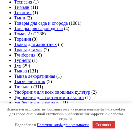
Теспезия
(1)
Тимьян
(11)
Титония
(1)
Тмин
(2)
Товары для сада и огорода
(1081)
Товары для садоводства
(4)
Томат 🍅
(1286)
Торения
(8)
Травы для животных
(5)
Травы для чая
(2)
Тунбергия
(6)
Турнепс
(1)
Туя
(29)
Тыква
(131)
Тыква декоративная
(1)
Тысячелистник
(5)
Тюльпан
(311)
Удобрения для всех овощных культур
(2)
Удобрения для гортензий и азалий
(1)
Удобрения для капусты
(1)
Удобрения для картофеля
(2)
Используя наш Сайт, вы соглашаетесь на использование файлов cookies
Удобрения для комнатных растений
(3)
для сбора анонимной статистики и обеспечения корректной работы
Удобрения для огурцов, кабачков, тыкв
(3)
сервиса.
Удобрения для орхидей
(1)
Подробнее в
Политике конфиденциальности
.
Согласен
Удобрения для плодовых культур
(1)