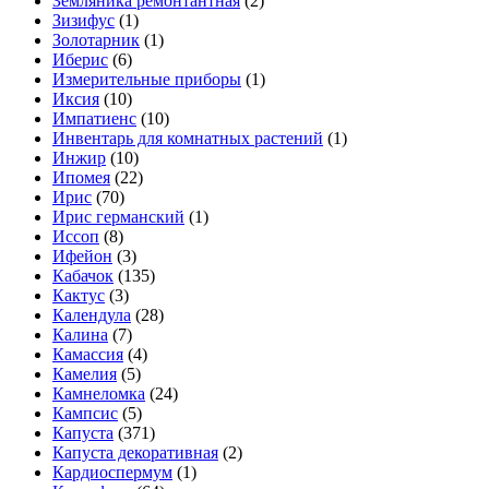
Земляника ремонтантная
(2)
Зизифус
(1)
Золотарник
(1)
Иберис
(6)
Измерительные приборы
(1)
Иксия
(10)
Импатиенс
(10)
Инвентарь для комнатных растений
(1)
Инжир
(10)
Ипомея
(22)
Ирис
(70)
Ирис германский
(1)
Иссоп
(8)
Ифейон
(3)
Кабачок
(135)
Кактус
(3)
Календула
(28)
Калина
(7)
Камассия
(4)
Камелия
(5)
Камнеломка
(24)
Кампсис
(5)
Капуста
(371)
Капуста декоративная
(2)
Кардиоспермум
(1)