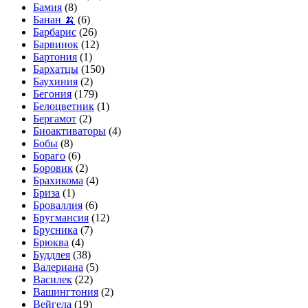
Бамия
(8)
Банан 🍌
(6)
Барбарис
(26)
Барвинок
(12)
Бартония
(1)
Бархатцы
(150)
Баухиния
(2)
Бегония
(179)
Белоцветник
(1)
Бергамот
(2)
Биоактиваторы
(4)
Бобы
(8)
Бораго
(6)
Боровик
(2)
Брахикома
(4)
Бриза
(1)
Броваллия
(6)
Бругмансия
(12)
Брусника
(7)
Брюква
(4)
Буддлея
(38)
Валериана
(5)
Василек
(22)
Вашингтония
(2)
Вейгела
(19)