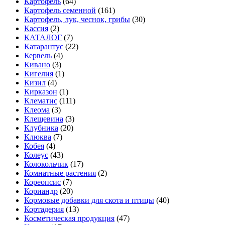
Картофель
(64)
Картофель семенной
(161)
Картофель, лук, чеснок, грибы
(30)
Кассия
(2)
КАТАЛОГ
(7)
Катарантус
(22)
Кервель
(4)
Кивано
(3)
Кигелия
(1)
Кизил
(4)
Кирказон
(1)
Клематис
(111)
Клеома
(3)
Клещевина
(3)
Клубника
(20)
Клюква
(7)
Кобея
(4)
Колеус
(43)
Колокольчик
(17)
Комнатные растения
(2)
Кореопсис
(7)
Кориандр
(20)
Кормовые добавки для скота и птицы
(40)
Кортадерия
(13)
Косметическая продукция
(47)