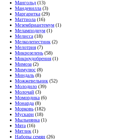
Мангольд
(13)
Мандевилла
(3)
Маргаритка
(29)
Маттиола
(16)
Мезембриантемум
(1)
Меламподиум
(1)
Мелисса
(18)
Мелколепестник
(2)
Мелотрия
(7)
Микрозелень
(58)
Микроудобрения
(1)
Мимоза
(2)
Мимулюс
(8)
Миндаль
(8)
Можжевельник
(52)
Молодило
(39)
Молочай
(3)
Момордика
(6)
Монарда
(8)
Морковь
(182)
Мускари
(18)
Мыльнянка
(1)
Мята
(16)
Мятлик
(1)
Наборы семян
(26)