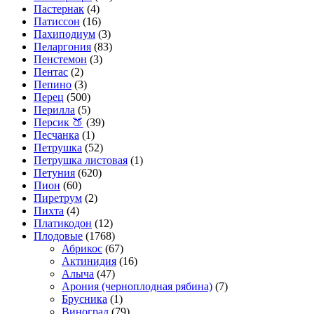
Пастернак
(4)
Патиссон
(16)
Пахиподиум
(3)
Пеларгония
(83)
Пенстемон
(3)
Пентас
(2)
Пепино
(3)
Перец
(500)
Перилла
(5)
Персик 🍑
(39)
Песчанка
(1)
Петрушка
(52)
Петрушка листовая
(1)
Петуния
(620)
Пион
(60)
Пиретрум
(2)
Пихта
(4)
Платикодон
(12)
Плодовые
(1768)
Абрикос
(67)
Актинидия
(16)
Алыча
(47)
Арония (черноплодная рябина)
(7)
Брусника
(1)
Виноград
(79)