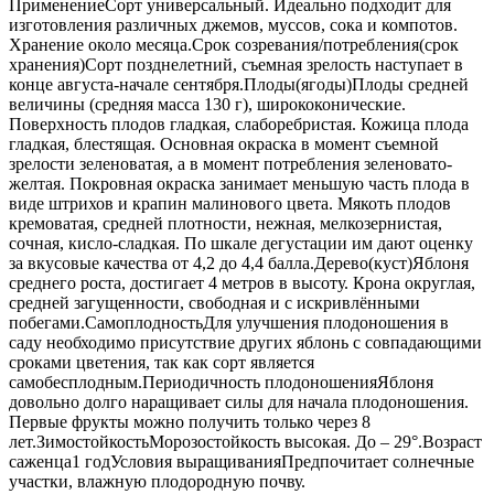
ПрименениеСорт универсальный. Идеально подходит для
изготовления различных джемов, муссов, сока и компотов.
Хранение около месяца.Срок созревания/потребления(срок
хранения)Сорт позднелетний, съемная зрелость наступает в
конце августа-начале сентября.Плоды(ягоды)Плоды средней
величины (средняя масса 130 г), ширококонические.
Поверхность плодов гладкая, слаборебристая. Кожица плода
гладкая, блестящая. Основная окраска в момент съемной
зрелости зеленоватая, а в момент потребления зеленовато-
желтая. Покровная окраска занимает меньшую часть плода в
виде штрихов и крапин малинового цвета. Мякоть плодов
кремоватая, средней плотности, нежная, мелкозернистая,
сочная, кисло-сладкая. По шкале дегустации им дают оценку
за вкусовые качества от 4,2 до 4,4 балла.Дерево(куст)Яблоня
среднего роста, достигает 4 метров в высоту. Крона округлая,
средней загущенности, свободная и с искривлёнными
побегами.СамоплодностьДля улучшения плодоношения в
саду необходимо присутствие других яблонь с совпадающими
сроками цветения, так как сорт является
самобесплодным.Периодичность плодоношенияЯблоня
довольно долго наращивает силы для начала плодоношения.
Первые фрукты можно получить только через 8
лет.ЗимостойкостьМорозостойкость высокая. До – 29°.Возраст
саженца1 годУсловия выращиванияПредпочитает солнечные
участки, влажную плодородную почву.