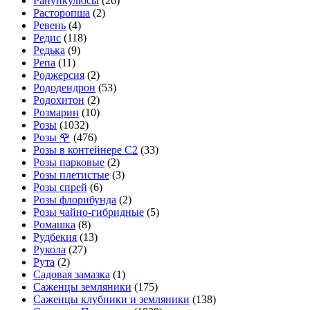
Ранункулюсы
(26)
Расторопша
(2)
Ревень
(4)
Редис
(118)
Редька
(9)
Репа
(11)
Роджерсия
(2)
Рододендрон
(53)
Родохитон
(2)
Розмарин
(10)
Розы
(1032)
Розы 🌹
(476)
Розы в контейнере С2
(33)
Розы парковые
(2)
Розы плетистые
(3)
Розы спрей
(6)
Розы флорибунда
(2)
Розы чайно-гибридные
(5)
Ромашка
(8)
Рудбекия
(13)
Рукола
(27)
Рута
(2)
Садовая замазка
(1)
Саженцы земляники
(175)
Саженцы клубники и земляники
(138)