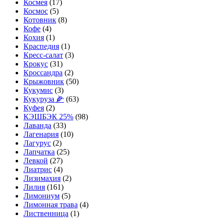
Космея
(17)
Космос
(5)
Котовник
(8)
Кофе
(4)
Кохия
(1)
Краспедия
(1)
Кресс-салат
(3)
Крокус
(31)
Кроссандра
(2)
Крыжовник
(50)
Кукумис
(3)
Кукуруза 🌽
(63)
Куфея
(2)
КЭШБЭК 25%
(98)
Лаванда
(33)
Лагенария
(10)
Лагурус
(2)
Лапчатка
(25)
Левкой
(27)
Лиатрис
(4)
Лизимахия
(2)
Лилия
(161)
Лимониум
(5)
Лимонная трава
(4)
Лиственница
(1)