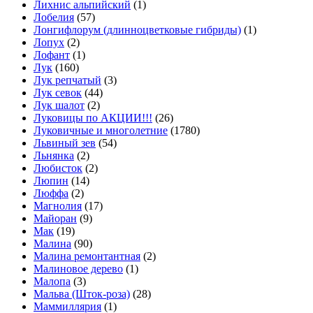
Лихнис альпийский
(1)
Лобелия
(57)
Лонгифлорум (длинноцветковые гибриды)
(1)
Лопух
(2)
Лофант
(1)
Лук
(160)
Лук репчатый
(3)
Лук севок
(44)
Лук шалот
(2)
Луковицы по АКЦИИ!!!
(26)
Луковичные и многолетние
(1780)
Львиный зев
(54)
Льнянка
(2)
Любисток
(2)
Люпин
(14)
Люффа
(2)
Магнолия
(17)
Майоран
(9)
Мак
(19)
Малина
(90)
Малина ремонтантная
(2)
Малиновое дерево
(1)
Малопа
(3)
Мальва (Шток-роза)
(28)
Маммиллярия
(1)