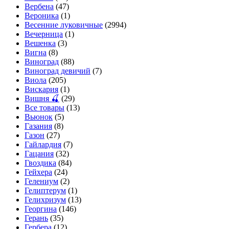
Вербена
(47)
Вероника
(1)
Весенние луковичные
(2994)
Вечерница
(1)
Вешенка
(3)
Вигна
(8)
Виноград
(88)
Виноград девичий
(7)
Виола
(205)
Вискария
(1)
Вишня 🍒
(29)
Все товары
(13)
Вьюнок
(5)
Газания
(8)
Газон
(27)
Гайлардия
(7)
Гацания
(32)
Гвоздика
(84)
Гейхера
(24)
Гелениум
(2)
Гелиптерум
(1)
Гелихризум
(13)
Георгина
(146)
Герань
(35)
Гербера
(12)