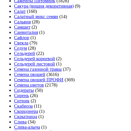
Саженцы Питомник
(1828)
Сакура (вишня декоративная)
(9)
Салат
(160)
Салатный микс семян
(14)
Сальвия
(28)
Самшит
(2)
Санвиталия
(1)
Сафлор
(1)
Свекла
(79)
Седум
(28)
Сельдерей
(22)
Сельдерей корневой
(2)
Сельдерей листовой
(1)
Семена газонной травы
(37)
Семена овощей
(3616)
Семена овощей ПРОФИ
(369)
Семена цветов
(2178)
Сидераты
(50)
Сирень
(26)
Ситник
(2)
Скабиоза
(11)
Скорцонера
(1)
Скрытница
(1)
Слива
(34)
Слива-алыча
(1)