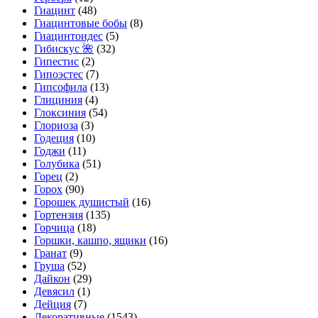
Гиацинт
(48)
Гиацинтовые бобы
(8)
Гиацинтоидес
(5)
Гибискус 🌺
(32)
Гипестис
(2)
Гипоэстес
(7)
Гипсофила
(13)
Глициния
(4)
Глоксиния
(54)
Глориоза
(3)
Годеция
(10)
Годжи
(11)
Голубика
(51)
Горец
(2)
Горох
(90)
Горошек душистый
(16)
Гортензия
(135)
Горчица
(18)
Горшки, кашпо, ящики
(16)
Гранат
(9)
Груша
(52)
Дайкон
(29)
Девясил
(1)
Дейция
(7)
Декоративные
(1543)