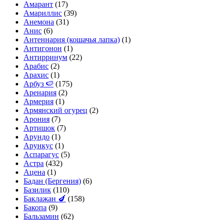
Амарант
(17)
Амариллис
(39)
Анемона
(31)
Анис
(6)
Антеннария (кошачья лапка)
(1)
Антигонон
(1)
Антирринум
(22)
Арабис
(2)
Арахис
(1)
Арбуз 🍉
(175)
Аренария
(2)
Армерия
(1)
Армянский огурец
(2)
Арония
(7)
Артишок
(7)
Арундо
(1)
Арункус
(1)
Аспарагус
(5)
Астра
(432)
Ацена
(1)
Бадан (Бергения)
(6)
Базилик
(110)
Баклажан 🍆
(158)
Бакопа
(9)
Бальзамин
(62)