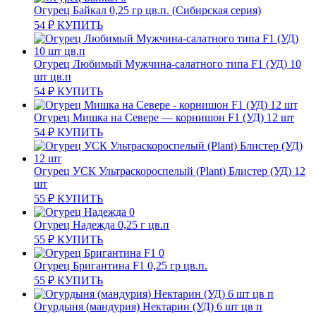
Огурец Байкал 0,25 гр цв.п. (Сибирская серия)
54
₽
КУПИТЬ
Огурец Любимый Мужчина-салатного типа F1 (УД) 10
шт цв.п
54
₽
КУПИТЬ
Огурец Мишка на Севере — корнишон F1 (УД) 12 шт
54
₽
КУПИТЬ
Огурец УСК Ультраскороспелый (Plant) Блистер (УД) 12
шт
55
₽
КУПИТЬ
Огурец Надежда 0,25 г цв.п
55
₽
КУПИТЬ
Огурец Бригантина F1 0,25 гр цв.п.
55
₽
КУПИТЬ
Огурдыня (мандурия) Нектарин (УД) 6 шт цв п