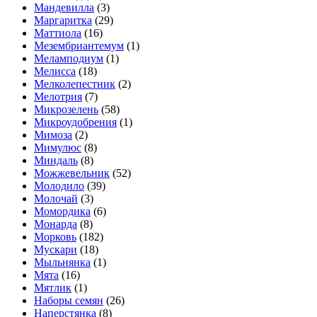
Мандевилла
(3)
Маргаритка
(29)
Маттиола
(16)
Мезембриантемум
(1)
Меламподиум
(1)
Мелисса
(18)
Мелколепестник
(2)
Мелотрия
(7)
Микрозелень
(58)
Микроудобрения
(1)
Мимоза
(2)
Мимулюс
(8)
Миндаль
(8)
Можжевельник
(52)
Молодило
(39)
Молочай
(3)
Момордика
(6)
Монарда
(8)
Морковь
(182)
Мускари
(18)
Мыльнянка
(1)
Мята
(16)
Мятлик
(1)
Наборы семян
(26)
Наперстянка
(8)