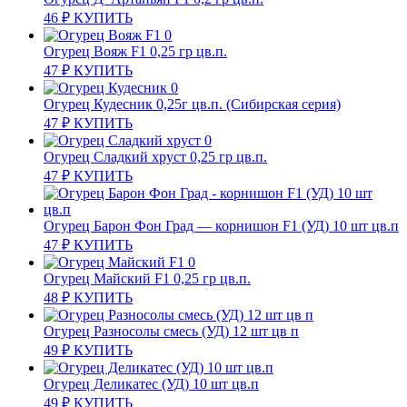
46
₽
КУПИТЬ
Огурец Вояж F1 0,25 гр цв.п.
47
₽
КУПИТЬ
Огурец Кудесник 0,25г цв.п. (Сибирская серия)
47
₽
КУПИТЬ
Огурец Сладкий хруст 0,25 гр цв.п.
47
₽
КУПИТЬ
Огурец Барон Фон Град — корнишон F1 (УД) 10 шт цв.п
47
₽
КУПИТЬ
Огурец Майский F1 0,25 гр цв.п.
48
₽
КУПИТЬ
Огурец Разносолы смесь (УД) 12 шт цв п
49
₽
КУПИТЬ
Огурец Деликатес (УД) 10 шт цв.п
49
₽
КУПИТЬ