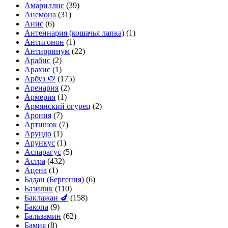
Амариллис
(39)
Анемона
(31)
Анис
(6)
Антеннария (кошачья лапка)
(1)
Антигонон
(1)
Антирринум
(22)
Арабис
(2)
Арахис
(1)
Арбуз 🍉
(175)
Аренария
(2)
Армерия
(1)
Армянский огурец
(2)
Арония
(7)
Артишок
(7)
Арундо
(1)
Арункус
(1)
Аспарагус
(5)
Астра
(432)
Ацена
(1)
Бадан (Бергения)
(6)
Базилик
(110)
Баклажан 🍆
(158)
Бакопа
(9)
Бальзамин
(62)
Бамия
(8)