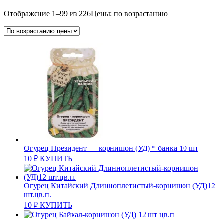
Отображение 1–99 из 226
Цены: по возрастанию
Огурец Президент — корнишон (УД) * банка 10 шт
10
₽
КУПИТЬ
Огурец Китайский Длинноплетистый-корнишон (УД)12
шт.цв.п.
10
₽
КУПИТЬ