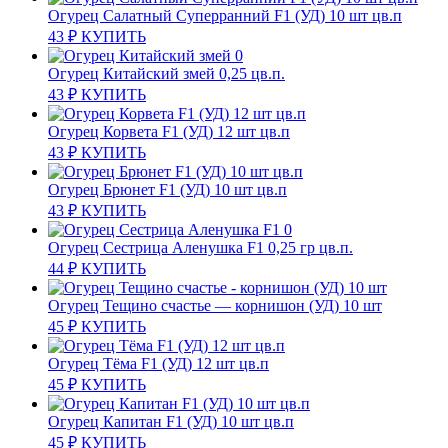
Огурец Салатный Суперранний F1 (УД) 10 шт цв.п
43
₽
КУПИТЬ
Огурец Китайский змей 0,25 цв.п.
43
₽
КУПИТЬ
Огурец Корвета F1 (УД) 12 шт цв.п
43
₽
КУПИТЬ
Огурец Брюнет F1 (УД) 10 шт цв.п
43
₽
КУПИТЬ
Огурец Сестрица Аленушка F1 0,25 гр цв.п.
44
₽
КУПИТЬ
Огурец Тещино счастье — корнишон (УД) 10 шт
45
₽
КУПИТЬ
Огурец Тёма F1 (УД) 12 шт цв.п
45
₽
КУПИТЬ
Огурец Капитан F1 (УД) 10 шт цв.п
45
₽
КУПИТЬ