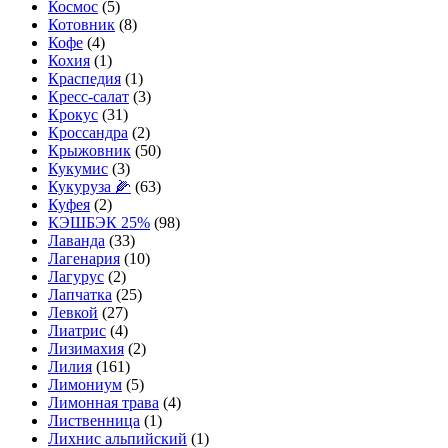
Космос
(5)
Котовник
(8)
Кофе
(4)
Кохия
(1)
Краспедия
(1)
Кресс-салат
(3)
Крокус
(31)
Кроссандра
(2)
Крыжовник
(50)
Кукумис
(3)
Кукуруза 🌽
(63)
Куфея
(2)
КЭШБЭК 25%
(98)
Лаванда
(33)
Лагенария
(10)
Лагурус
(2)
Лапчатка
(25)
Левкой
(27)
Лиатрис
(4)
Лизимахия
(2)
Лилия
(161)
Лимониум
(5)
Лимонная трава
(4)
Лиственница
(1)
Лихнис альпийский
(1)