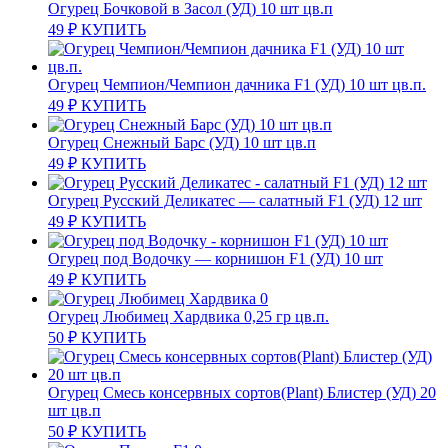
Огурец Бочковой в Засол (УД) 10 шт цв.п
49
₽
КУПИТЬ
Огурец Чемпион/Чемпион дачника F1 (УД) 10 шт цв.п.
49
₽
КУПИТЬ
Огурец Снежный Барс (УД) 10 шт цв.п
49
₽
КУПИТЬ
Огурец Русский Деликатес — салатный F1 (УД) 12 шт
49
₽
КУПИТЬ
Огурец под Водочку — корнишон F1 (УД) 10 шт
49
₽
КУПИТЬ
Огурец Любимец Хардвика 0,25 гр цв.п.
50
₽
КУПИТЬ
Огурец Смесь консервных сортов(Plant) Блистер (УД) 20
шт цв.п
50
₽
КУПИТЬ