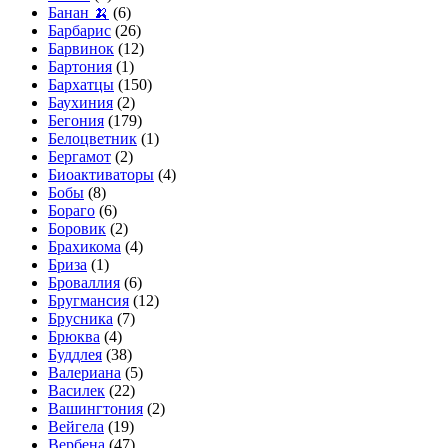
Банан 🍌
(6)
Барбарис
(26)
Барвинок
(12)
Бартония
(1)
Бархатцы
(150)
Баухиния
(2)
Бегония
(179)
Белоцветник
(1)
Бергамот
(2)
Биоактиваторы
(4)
Бобы
(8)
Бораго
(6)
Боровик
(2)
Брахикома
(4)
Бриза
(1)
Броваллия
(6)
Бругмансия
(12)
Брусника
(7)
Брюква
(4)
Буддлея
(38)
Валериана
(5)
Василек
(22)
Вашингтония
(2)
Вейгела
(19)
Вербена
(47)