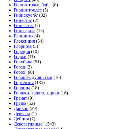
Гиацинтовые бобы
(8)
Гиацинтоидес
(5)
Гибискус 🌺
(32)
Гипестис
(2)
Гипоэстес
(7)
Гипсофила
(13)
Глициния
(4)
Глоксиния
(54)
Глориоза
(3)
Годеция
(10)
Годжи
(11)
Голубика
(51)
Горец
(2)
Горох
(90)
Горошек душистый
(16)
Гортензия
(135)
Горчица
(18)
Горшки, кашпо, ящики
(16)
Гранат
(9)
Груша
(52)
Дайкон
(29)
Девясил
(1)
Дейция
(7)
Декоративные
(1543)