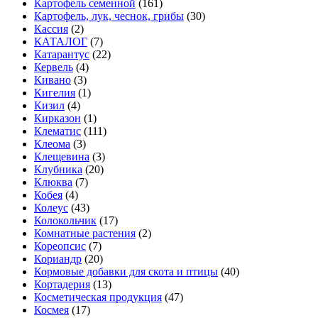
Картофель семенной
(161)
Картофель, лук, чеснок, грибы
(30)
Кассия
(2)
КАТАЛОГ
(7)
Катарантус
(22)
Кервель
(4)
Кивано
(3)
Кигелия
(1)
Кизил
(4)
Кирказон
(1)
Клематис
(111)
Клеома
(3)
Клещевина
(3)
Клубника
(20)
Клюква
(7)
Кобея
(4)
Колеус
(43)
Колокольчик
(17)
Комнатные растения
(2)
Кореопсис
(7)
Кориандр
(20)
Кормовые добавки для скота и птицы
(40)
Кортадерия
(13)
Косметическая продукция
(47)
Космея
(17)