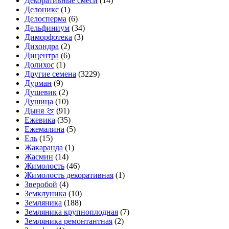
Декоративные смеси
(14)
Делоникс
(1)
Делосперма
(6)
Дельфиниум
(34)
Диморфотека
(3)
Дихондра
(2)
Дицентра
(6)
Долихос
(1)
Другие семена
(3229)
Дурман
(9)
Душевик
(2)
Душица
(10)
Дыня 🍈
(91)
Ежевика
(35)
Ежемалина
(5)
Ель
(15)
Жакаранда
(1)
Жасмин
(14)
Жимолость
(46)
Жимолость декоративная
(1)
Зверобой
(4)
Земклуника
(10)
Земляника
(188)
Земляника крупноплодная
(7)
Земляника ремонтантная
(2)