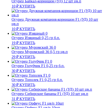
Огурец Байкал-корнишон (УД) 12 шт цв.п
10
₽
КУПИТЬ
Огурец Дружная компания-корнишон F1 (УД) 10 шт
цв.п
10
₽
КУПИТЬ
Огурец Изящный 0,25 гр б.п.
19
₽
КУПИТЬ
Огурец Муромский 36 0,5 гр цв.п
29
₽
КУПИТЬ
Огурец Голубчик F1 0,25 гр б.п.
30
₽
КУПИТЬ
Огурец Тополек F1 0,25 гр б.п.
30
₽
КУПИТЬ
Огурец Сибирские бананы F1 (УД) 10 шт цв.п
31
₽
КУПИТЬ
Огурец Орфеус F1 цв/п 10шт