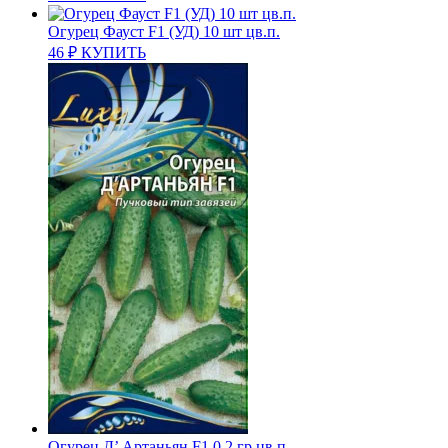
Огурец Фауст F1 (УД) 10 шт цв.п.
46
₽
КУПИТЬ
Огурец Д’ Артаньян F1 0,2 гр цв.п.