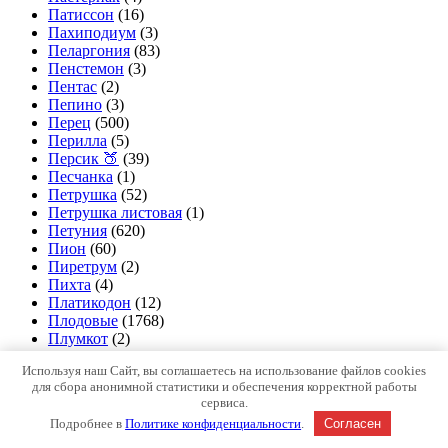
Патиссон
(16)
Пахиподиум
(3)
Пеларгония
(83)
Пенстемон
(3)
Пентас
(2)
Пепино
(3)
Перец
(500)
Перилла
(5)
Персик 🍑
(39)
Песчанка
(1)
Петрушка
(52)
Петрушка листовая
(1)
Петуния
(620)
Пион
(60)
Пиретрум
(2)
Пихта
(4)
Платикодон
(12)
Плодовые
(1768)
Плумкот
(2)
Подорожник
(1)
Используя наш Сайт, вы соглашаетесь на использование файлов cookies
Подсолнечник 🌻
(29)
для сбора анонимной статистики и обеспечения корректной работы
Портулак
(17)
сервиса.
Примула
(90)
Подробнее в
Политике конфиденциальности
.
Согласен
Просо
(4)
Прунелла
(1)