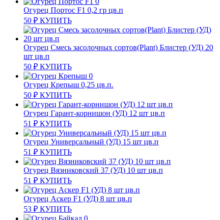
Огурец Портос F1 0,2 гр цв.п
50
₽
КУПИТЬ
Огурец Смесь засолочных сортов(Plant) Блистер (УД) 20
шт цв.п
50
₽
КУПИТЬ
Огурец Крепыш 0,25 цв.п.
50
₽
КУПИТЬ
Огурец Гарант-корнишон (УД) 12 шт цв.п
51
₽
КУПИТЬ
Огурец Универсальный (УД) 15 шт цв.п
51
₽
КУПИТЬ
Огурец Вязниковский 37 (УД) 10 шт цв.п
51
₽
КУПИТЬ
Огурец Аскер F1 (УД) 8 шт цв.п
53
₽
КУПИТЬ