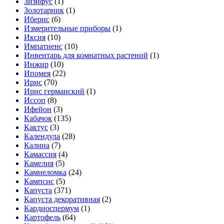
Зизифус
(1)
Золотарник
(1)
Иберис
(6)
Измерительные приборы
(1)
Иксия
(10)
Импатиенс
(10)
Инвентарь для комнатных растений
(1)
Инжир
(10)
Ипомея
(22)
Ирис
(70)
Ирис германский
(1)
Иссоп
(8)
Ифейон
(3)
Кабачок
(135)
Кактус
(3)
Календула
(28)
Калина
(7)
Камассия
(4)
Камелия
(5)
Камнеломка
(24)
Кампсис
(5)
Капуста
(371)
Капуста декоративная
(2)
Кардиоспермум
(1)
Картофель
(64)