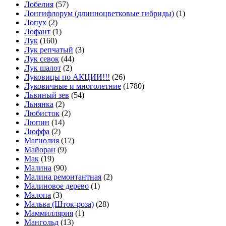
Лобелия
(57)
Лонгифлорум (длинноцветковые гибриды)
(1)
Лопух
(2)
Лофант
(1)
Лук
(160)
Лук репчатый
(3)
Лук севок
(44)
Лук шалот
(2)
Луковицы по АКЦИИ!!!
(26)
Луковичные и многолетние
(1780)
Львиный зев
(54)
Льнянка
(2)
Любисток
(2)
Люпин
(14)
Люффа
(2)
Магнолия
(17)
Майоран
(9)
Мак
(19)
Малина
(90)
Малина ремонтантная
(2)
Малиновое дерево
(1)
Малопа
(3)
Мальва (Шток-роза)
(28)
Маммиллярия
(1)
Мангольд
(13)