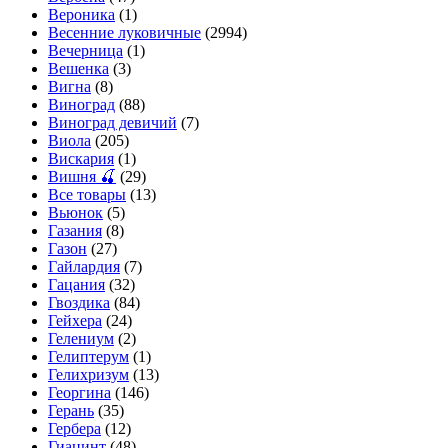
Вероника
(1)
Весенние луковичные
(2994)
Вечерница
(1)
Вешенка
(3)
Вигна
(8)
Виноград
(88)
Виноград девичий
(7)
Виола
(205)
Вискария
(1)
Вишня 🍒
(29)
Все товары
(13)
Вьюнок
(5)
Газания
(8)
Газон
(27)
Гайлардия
(7)
Гацания
(32)
Гвоздика
(84)
Гейхера
(24)
Гелениум
(2)
Гелиптерум
(1)
Гелихризум
(13)
Георгина
(146)
Герань
(35)
Гербера
(12)
Гиацинт
(48)