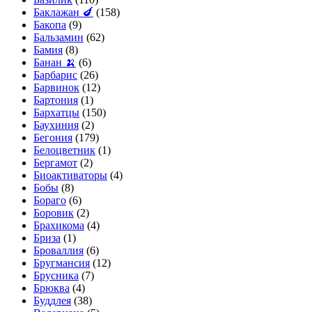
Баклажан 🍆
(158)
Бакопа
(9)
Бальзамин
(62)
Бамия
(8)
Банан 🍌
(6)
Барбарис
(26)
Барвинок
(12)
Бартония
(1)
Бархатцы
(150)
Баухиния
(2)
Бегония
(179)
Белоцветник
(1)
Бергамот
(2)
Биоактиваторы
(4)
Бобы
(8)
Бораго
(6)
Боровик
(2)
Брахикома
(4)
Бриза
(1)
Броваллия
(6)
Бругмансия
(12)
Брусника
(7)
Брюква
(4)
Буддлея
(38)