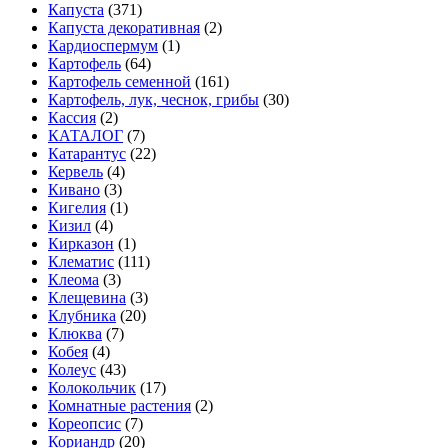
Капуста
(371)
Капуста декоративная
(2)
Кардиоспермум
(1)
Картофель
(64)
Картофель семенной
(161)
Картофель, лук, чеснок, грибы
(30)
Кассия
(2)
КАТАЛОГ
(7)
Катарантус
(22)
Кервель
(4)
Кивано
(3)
Кигелия
(1)
Кизил
(4)
Кирказон
(1)
Клематис
(111)
Клеома
(3)
Клещевина
(3)
Клубника
(20)
Клюква
(7)
Кобея
(4)
Колеус
(43)
Колокольчик
(17)
Комнатные растения
(2)
Кореопсис
(7)
Кориандр
(20)