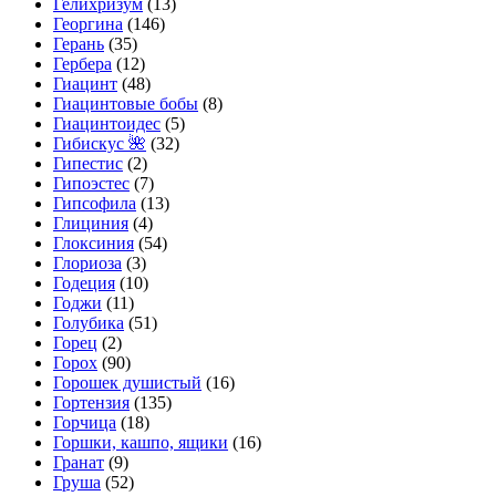
Гелихризум
(13)
Георгина
(146)
Герань
(35)
Гербера
(12)
Гиацинт
(48)
Гиацинтовые бобы
(8)
Гиацинтоидес
(5)
Гибискус 🌺
(32)
Гипестис
(2)
Гипоэстес
(7)
Гипсофила
(13)
Глициния
(4)
Глоксиния
(54)
Глориоза
(3)
Годеция
(10)
Годжи
(11)
Голубика
(51)
Горец
(2)
Горох
(90)
Горошек душистый
(16)
Гортензия
(135)
Горчица
(18)
Горшки, кашпо, ящики
(16)
Гранат
(9)
Груша
(52)