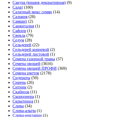
Сакура (вишня декоративная)
(9)
Салат
(160)
Салатный микс семян
(14)
Сальвия
(28)
Самшит
(2)
Санвиталия
(1)
Сафлор
(1)
Свекла
(79)
Седум
(28)
Сельдерей
(22)
Сельдерей корневой
(2)
Сельдерей листовой
(1)
Семена газонной травы
(37)
Семена овощей
(3616)
Семена овощей ПРОФИ
(369)
Семена цветов
(2178)
Сидераты
(50)
Сирень
(26)
Ситник
(2)
Скабиоза
(11)
Скорцонера
(1)
Скрытница
(1)
Слива
(34)
Слива-алыча
(1)
Слива-нектарин
(1)