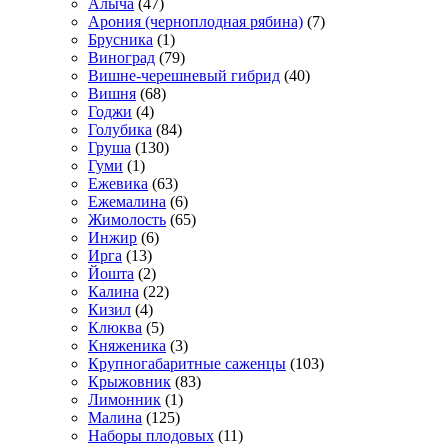
Алыча
(47)
Арония (черноплодная рябина)
(7)
Брусника
(1)
Виноград
(79)
Вишне-черешневый гибрид
(40)
Вишня
(68)
Годжи
(4)
Голубика
(84)
Груша
(130)
Гуми
(1)
Ежевика
(63)
Ежемалина
(6)
Жимолость
(65)
Инжир
(6)
Ирга
(13)
Йошта
(2)
Калина
(22)
Кизил
(4)
Клюква
(5)
Княженика
(3)
Крупногабаритные саженцы
(103)
Крыжовник
(83)
Лимонник
(1)
Малина
(125)
Наборы плодовых
(11)