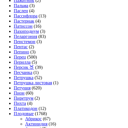
Пажитник
(2)
Пальма
(3)
Паслен
(4)
Пассифлора
(13)
Пастернак
(4)
Патиссон
(16)
Пахиподиум
(3)
Пеларгония
(83)
Пенстемон
(3)
Пентас
(2)
Пепино
(3)
Перец
(500)
Перилла
(5)
Персик 🍑
(39)
Песчанка
(1)
Петрушка
(52)
Петрушка листовая
(1)
Петуния
(620)
Пион
(60)
Пиретрум
(2)
Пихта
(4)
Платикодон
(12)
Плодовые
(1768)
Абрикос
(67)
Актинидия
(16)