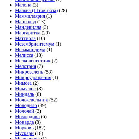
Малопа
(3)
Мальва (Шток-роза)
(28)
Маммиллярия
(1)
Мангольд
(13)
Мандевилла
(3)
Маргаритка
(29)
Маттиола
(16)
Мезембриантемум
(1)
Меламподиум
(1)
Мелисса
(18)
Мелколепестник
(2)
Мелотрия
(7)
Микрозелень
(58)
Микроудобрения
(1)
Мимоза
(2)
Мимулюс
(8)
Миндаль
(8)
Можжевельник
(52)
Молодило
(39)
Молочай
(3)
Момордика
(6)
Монарда
(8)
Морковь
(182)
Мускари
(18)
Мыльнянка
(1)