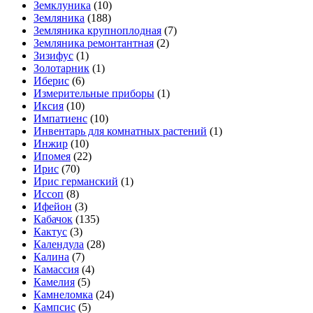
Земклуника
(10)
Земляника
(188)
Земляника крупноплодная
(7)
Земляника ремонтантная
(2)
Зизифус
(1)
Золотарник
(1)
Иберис
(6)
Измерительные приборы
(1)
Иксия
(10)
Импатиенс
(10)
Инвентарь для комнатных растений
(1)
Инжир
(10)
Ипомея
(22)
Ирис
(70)
Ирис германский
(1)
Иссоп
(8)
Ифейон
(3)
Кабачок
(135)
Кактус
(3)
Календула
(28)
Калина
(7)
Камассия
(4)
Камелия
(5)
Камнеломка
(24)
Кампсис
(5)