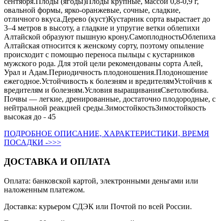
сентября.Плоды (ягоды)Плоды крупные, массой 0,8-0,9 г,
овальной формы, ярко-оранжевые, сочные, сладкие,
отличного вкуса.Дерево (куст)Кустарник сорта вырастает до
3–4 метров в высоту, а гладкие и упругие ветки облепихи
Алтайской образуют пышную крону.СамоплодностьОблепиха
Алтайская относится к женскому сорту, поэтому опыление
происходит с помощью переноса пыльцы с кустарников
мужского рода. Для этой цели рекомендованы сорта Алей,
Урал и Адам.Периодичность плодоношения.Плодоношение
ежегодное.Устойчивость к болезням и вредителямУстойчив к
вредителям и болезням.Условия выращиванияСветолюбива.
Почвы — легкие, дренированные, достаточно плодородные, с
нейтральной реакцией среды.ЗимостойкостьЗимостойкость
высокая до ˗ 45
ПОДРОБНОЕ ОПИСАНИЕ, ХАРАКТЕРИСТИКИ, ВРЕМЯ
ПОСАДКИ ->>>
ДОСТАВКА И ОПЛАТА
Оплата: банковской картой, электронными деньгами или
наложенным платежом.
Доставка: курьером СДЭК или Почтой по всей России.