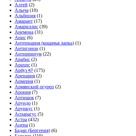
Алтей
(2)
Алыча
(10)
Альбиция
(1)
Амарант
(17)
Амариллис
(39)
Анемона
(31)
Анис
(6)
Антеннария (кошачья лапка)
(1)
Антигонон
(1)
Антирринум
(22)
Арабис
(2)
Арахис
(1)
Арбуз 🍉
(175)
Аренария
(2)
Армерия
(1)
Армянский огурец
(2)
Арония
(7)
Артишок
(7)
Арундо
(1)
Арункус
(1)
Аспарагус
(5)
Астра
(432)
Ацена
(1)
Бадан (Бергения)
(6)
Базилик
(110)