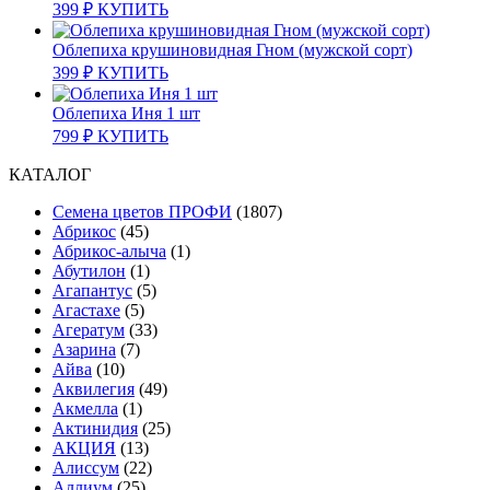
399
₽
КУПИТЬ
Облепиха крушиновидная Гном (мужской сорт)
399
₽
КУПИТЬ
Облепиха Иня 1 шт
799
₽
КУПИТЬ
КАТАЛОГ
Cемена цветов ПРОФИ
(1807)
Абрикос
(45)
Абрикос-алыча
(1)
Абутилон
(1)
Агапантус
(5)
Агастахе
(5)
Агератум
(33)
Азарина
(7)
Айва
(10)
Аквилегия
(49)
Акмелла
(1)
Актинидия
(25)
АКЦИЯ
(13)
Алиссум
(22)
Аллиум
(25)