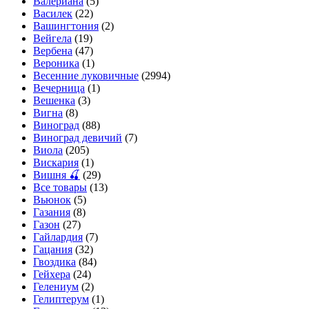
Валериана
(5)
Василек
(22)
Вашингтония
(2)
Вейгела
(19)
Вербена
(47)
Вероника
(1)
Весенние луковичные
(2994)
Вечерница
(1)
Вешенка
(3)
Вигна
(8)
Виноград
(88)
Виноград девичий
(7)
Виола
(205)
Вискария
(1)
Вишня 🍒
(29)
Все товары
(13)
Вьюнок
(5)
Газания
(8)
Газон
(27)
Гайлардия
(7)
Гацания
(32)
Гвоздика
(84)
Гейхера
(24)
Гелениум
(2)
Гелиптерум
(1)