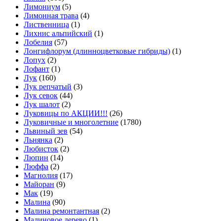
Лимониум
(5)
Лимонная трава
(4)
Лиственница
(1)
Лихнис альпийский
(1)
Лобелия
(57)
Лонгифлорум (длинноцветковые гибриды)
(1)
Лопух
(2)
Лофант
(1)
Лук
(160)
Лук репчатый
(3)
Лук севок
(44)
Лук шалот
(2)
Луковицы по АКЦИИ!!!
(26)
Луковичные и многолетние
(1780)
Львиный зев
(54)
Льнянка
(2)
Любисток
(2)
Люпин
(14)
Люффа
(2)
Магнолия
(17)
Майоран
(9)
Мак
(19)
Малина
(90)
Малина ремонтантная
(2)
Малиновое дерево
(1)