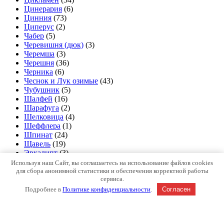
Цинерария
(6)
Цинния
(73)
Циперус
(2)
Чабер
(5)
Черевишня (дюк)
(3)
Черемша
(3)
Черешня
(36)
Черника
(6)
Чеснок и Лук озимые
(43)
Чубушник
(5)
Шалфей
(16)
Шарафуга
(2)
Шелковица
(4)
Шеффлера
(1)
Шпинат
(24)
Щавель
(19)
Эвкалипт
(3)
Эдельвейс
(2)
Используя наш Сайт, вы соглашаетесь на использование файлов cookies
Энотера
(3)
для сбора анонимной статистики и обеспечения корректной работы
сервиса.
Эригерон
(2)
Эрика
(3)
Подробнее в
Политике конфиденциальности
.
Согласен
Эритрониум
(4)
Эспостоа
(2)
Эстрагон
(3)