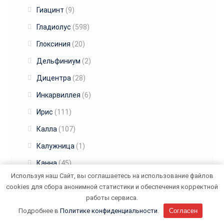
Гиацинт
(9)
Гладиолус
(598)
Глоксиния
(20)
Дельфиниум
(2)
Дицентра
(28)
Инкарвиллея
(6)
Ирис
(111)
Калла
(107)
Калужница
(1)
Канна
(45)
Используя наш Сайт, вы соглашаетесь на использование файлов
Крокус
(7)
cookies для сбора анонимной статистики и обеспечения корректной
Купальница
(4)
работы сервиса.
Подробнее в
Политике конфиденциальности
.
Согласен
Купена
(1)