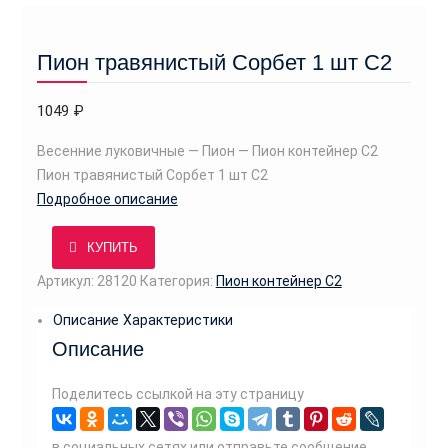
м
у
Пион травянистый Сорбет 1 шт С2
1049
₽
Весенние луковичные — Пион — Пион контейнер С2
Пион травянистый Сорбет 1 шт С2
Подробное описание
КУПИТЬ
Артикул:
28120
Категория:
Пион контейнер С2
Описание
Характеристики
Описание
Поделитесь ссылкой на эту страницу
в социальных сетях или отправьте сообщение