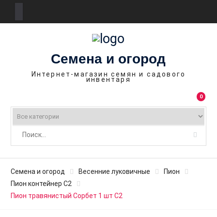
П
е
р
Семена и огород
е
й
Интернет-магазин семян и садового
инвентаря
т
и
0
к
с
о
д
е
р
Семена и огород
Весенние луковичные
Пион
ж
Пион контейнер С2
и
Пион травянистый Сорбет 1 шт С2
м
о