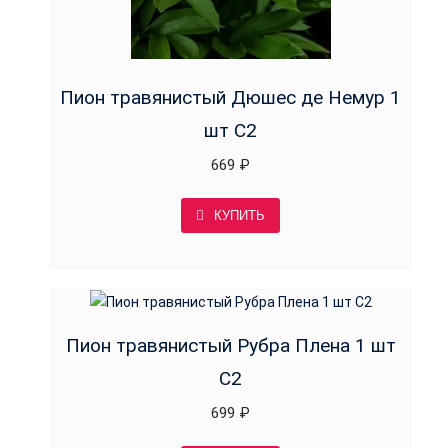
Пион травянистый Дюшес де Немур 1
шт С2
669
₽
КУПИТЬ
Пион травянистый Рубра Плена 1 шт
С2
699
₽