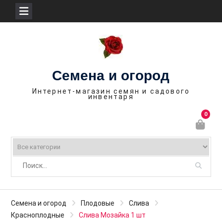
П
е
р
е
Семена и огород
й
т
Интернет-магазин семян и садового
инвентаря
и
к
0
с
о
д
е
р
ж
и
Семена и огород
Плодовые
Слива
м
Красноплодные
Слива Мозайка 1 шт
о