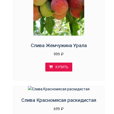
Слива Жемчужина Урала
999
₽
КУПИТЬ
Слива Красномясая раскидистая
699
₽