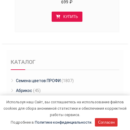
699
₽
КУПИТЬ
КАТАЛОГ
Cемена цветов ПРОФИ
(1807)
Абрикос
(45)
Абрикос-алыча
(1)
Используя наш Сайт, вы соглашаетесь на использование файлов
cookies для сбора анонимной статистики и обеспечения корректной
Абутилон
(1)
работы сервиса.
Агапантус
(5)
Подробнее в
Политике конфиденциальности
.
Согласен