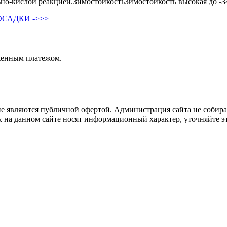
ьно-кислой реакцией.ЗимостойкостьЗимостойкость высокая до ˗3
САДКИ ->>>
женным платежом.
не являются публичной офертой. Администрация сайта не собира
 на данном сайте носят информационный характер, уточняйте эт