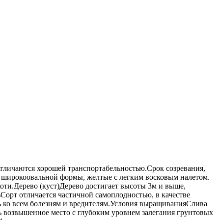
отличаются хорошей транспортабельностью.Срок созревания,
и широкоовальной формы, желтые с легким восковым налетом.
коти.Дерево (куст)Дерево достигает высоты 3м и выше,
орт отличается частичной самоплодностью, в качестве
ть ко всем болезням и вредителям.Условия выращиванияСлива
ть возвышенное место с глубоким уровнем залегания грунтовых