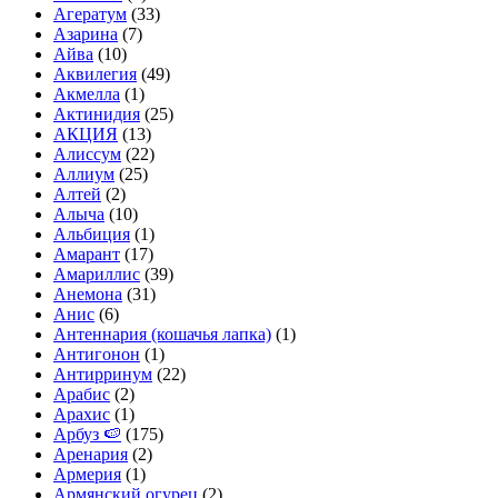
Агератум
(33)
Азарина
(7)
Айва
(10)
Аквилегия
(49)
Акмелла
(1)
Актинидия
(25)
АКЦИЯ
(13)
Алиссум
(22)
Аллиум
(25)
Алтей
(2)
Алыча
(10)
Альбиция
(1)
Амарант
(17)
Амариллис
(39)
Анемона
(31)
Анис
(6)
Антеннария (кошачья лапка)
(1)
Антигонон
(1)
Антирринум
(22)
Арабис
(2)
Арахис
(1)
Арбуз 🍉
(175)
Аренария
(2)
Армерия
(1)
Армянский огурец
(2)