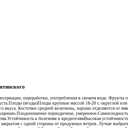
итянского
нсервации, переработки, употребления в свежем виде. Фрукты 
густа.Плоды (ягоды)Плоды крупные массой 18-20 г, округлой ил
ого вкуса. Косточки средней величины, хорошо отделяются от мя
агущению.Плодоношение периодичное, умеренное.СамоплодностьС
ремя.Устойчивость к болезням и вредителямВысокая устойчивос
е, закрытом с одной стороны от продувных ветров. Лучше выбра