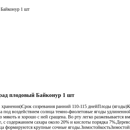
Байконур 1 шт
рад плодовый Байконур 1 шт
ранения)Срок созревания ранний 110-115 днейПлоды (ягоды)Конич
е, а под воздействием солнца темно-фиолетовые ягоды удлиненн
мякоть и хорошо с ней сращена. Во рту легко разжевывается в
 с содержанием сахара около 20% и кислоты порядка 7%.Дерево 
есяца формируются крупные сочные ягоды.ЗимостойкостьЗимостой