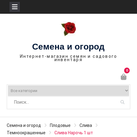
П
е
р
е
Семена и огород
й
т
Интернет-магазин семян и садового
инвентаря
и
к
0
с
о
д
е
р
ж
и
Семена и огород
Плодовые
Слива
м
Темноокрашенные
Слива Нарочь 1 шт
о