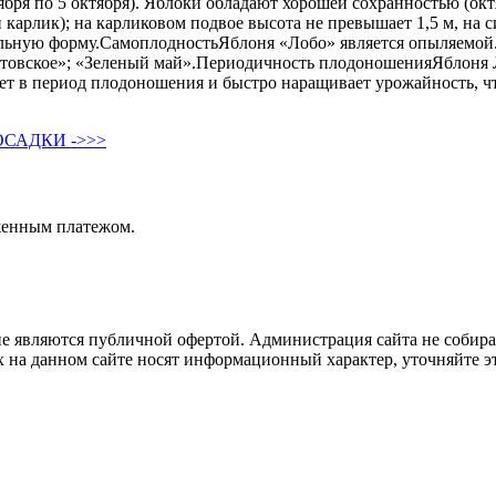
тября по 5 октября). Яблоки обладают хорошей сохранностью (окт
арлик); на карликовом подвое высота не превышает 1,5 м, на си
тальную форму.СамоплодностьЯблоня «Лобо» является опыляемой
ртовское»; «Зеленый май».Периодичность плодоношенияЯблоня 
т в период плодоношения и быстро наращивает урожайность, что
САДКИ ->>>
женным платежом.
не являются публичной офертой. Администрация сайта не собира
 на данном сайте носят информационный характер, уточняйте эт