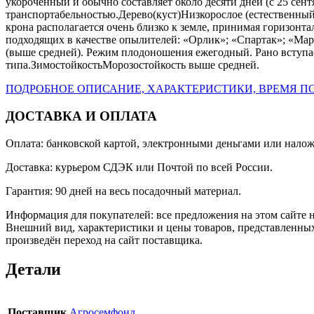
укороченный и обычно составляет около десяти дней (с 25 сен
транспортабельностью.Дерево(куст)Низкорослое (естественный к
крона располагается очень близко к земле, принимая горизон
подходящих в качестве опылителей: «Орлик»; «Спартак»; «Ма
(выше средней). Режим плодоношения ежегодный. Рано вступае
типа.ЗимостойкостьМорозостойкость выше средней.
ПОДРОБНОЕ ОПИСАНИЕ, ХАРАКТЕРИСТИКИ, ВРЕМЯ ПО
ДОСТАВКА И ОПЛАТА
Оплата: банковской картой, электронными деньгами или нало
Доставка: курьером СДЭК или Почтой по всей России.
Гарантия: 90 дней на весь посадочный материал.
Информация для покупателей: все предложения на этом сайте 
Внешний вид, характеристики и цены товаров, представленных
произведён переход на сайт поставщика.
Детали
Поставщик
Агросемфонд