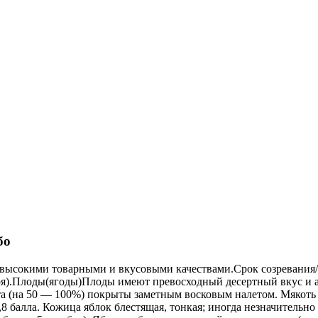
бо
ысокими товарными и вкусовыми качествами.Срок созревания/п
бря).Плоды(ягоды)Плоды имеют превосходный десертный вкус и ар
 (на 50 — 100%) покрыты заметным восковым налетом. Мякоть о
,8 балла. Кожица яблок блестящая, тонкая; иногда незначительн