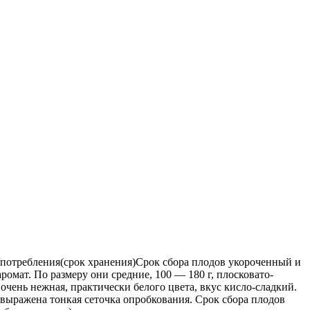
отребления(срок хранения)Срок сбора плодов укороченный и
омат. По размеру они средние, 100 — 180 г, плосковато-
чень нежная, практически белого цвета, вкус кисло-сладкий.
о выражена тонкая сеточка опробкования. Срок сбора плодов